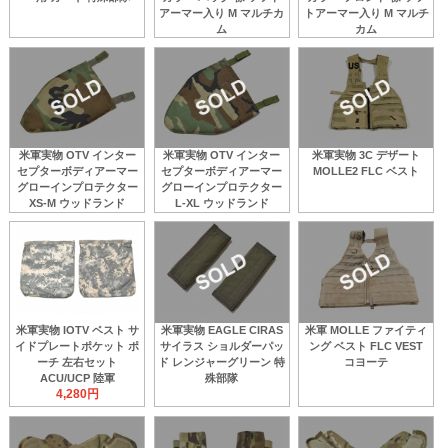
アーマー入り M マルチカ
トアーマー入り M マルチ
ム
カム
米軍実物 OTV インター
米軍実物 OTV インター
米軍実物 3C デザート
セプターボディアーマー
セプターボディアーマー
MOLLE2 FLC ベスト
グローインプロテクター
グローインプロテクター
XS-M ウッドランド
L-XL ウッドランド
米軍実物 IOTV ベスト サ
米軍実物 EAGLE CIRAS
米軍 MOLLE ファイティ
イドプレートポケット ポ
サイラス ショルダーパッ
ング ベスト FLC VEST
ーチ 左右セット
ド レンジャーグリーン 特
コヨーテ
ACU/UCP 陸軍
殊部隊
4,280円