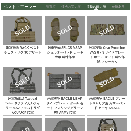
ベスト・アーマー
新着順
価格の安い順
価格の高い順
在庫あり
米軍実物 RACK ベスト
米軍実物 SFLCS MSAP
米軍実物 Crye Precision
チェストリグ 3Cデザート
ショルダーパッド カーキ
AVS 6 x 9 サイドプレー
陸軍 特殊部隊
ト ポーチ セット 特殊部
隊 マルチカム
米軍放出品 Tactical
米軍実物 EAGLE MSAP
米軍実物 EAGLE プレー
Tailor タクティカルテイ
サイドプレート ポーチ セ
トキャリア用 カマーバン
ラー MAV チェストリグ
ット フォリッジグリーン
ド カーキ SMALL
ACU/UCP 陸軍
FR ARMY 陸軍