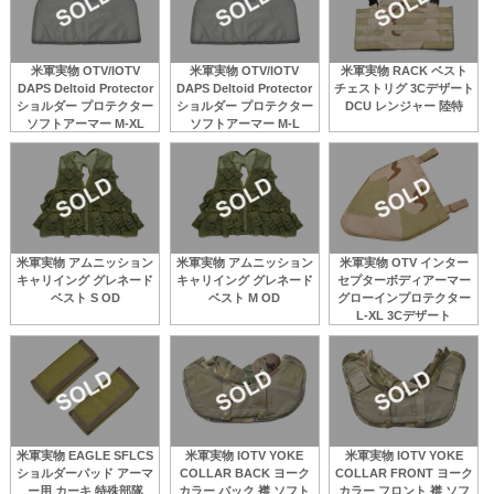
米軍実物 OTV/IOTV
米軍実物 OTV/IOTV
米軍実物 RACK ベスト
DAPS Deltoid Protector
DAPS Deltoid Protector
チェストリグ 3Cデザート
ショルダー プロテクター
ショルダー プロテクター
DCU レンジャー 陸特
ソフトアーマー M-XL
ソフトアーマー M-L
米軍実物 アムニッション
米軍実物 アムニッション
米軍実物 OTV インター
キャリイング グレネード
キャリイング グレネード
セプターボディアーマー
ベスト S OD
ベスト M OD
グローインプロテクター
L-XL 3Cデザート
米軍実物 EAGLE SFLCS
米軍実物 IOTV YOKE
米軍実物 IOTV YOKE
ショルダーパッド アーマ
COLLAR BACK ヨーク
COLLAR FRONT ヨーク
ー用 カーキ 特殊部隊
カラー バック 襟 ソフト
カラー フロント 襟 ソフ