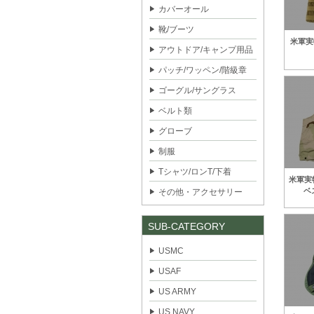
カバーオール
靴/ブーツ
米軍実物
アウトドア/キャンプ用品
パッチ/ワッペン/階級章
ゴーグル/サングラス
ベルト類
グローブ
制服
Tシャツ/ロンT/下着
米軍実物
ベ
その他・アクセサリー
SUB-CATEGORY
USMC
USAF
US ARMY
US NAVY