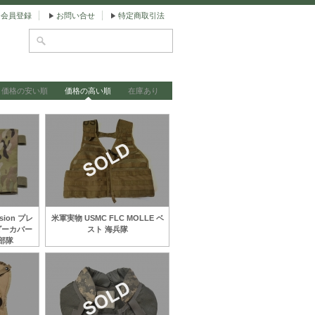
会員登録
お問い合せ
特定商取引法
価格の安い順
価格の高い順
在庫あり
sion プレ
米軍実物 USMC FLC MOLLE ベ
ダーカバー
スト 海兵隊
部隊