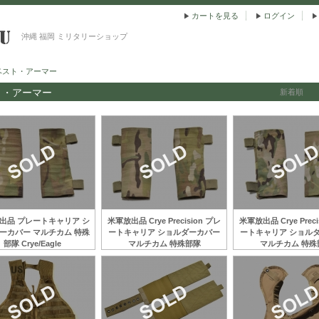
カートを見る
ログイン
沖縄 福岡 ミリタリーショップ
ベスト・アーマー
ト・アーマー
新着順
出品 プレートキャリア シ
米軍放出品 Crye Precision プレ
米軍放出品 Crye Preci
ーカバー マルチカム 特殊
ートキャリア ショルダーカバー
ートキャリア ショル
部隊 Crye/Eagle
マルチカム 特殊部隊
マルチカム 特殊