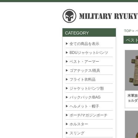
TOP
>
CATEGORY
ベス
全ての商品を表示
BDUジャケット/パンツ
ベスト・アーマー
ゴアテックス/雨具
フライト衣料品
ジャケット/パンツ類
米軍放
バックパック/BAG
ョルダ
ヘルメット・帽子
ポーチ/マガジンポーチ
ホルスター
スリング