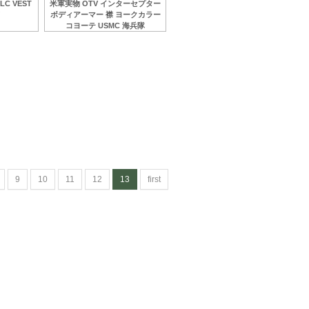
LC VEST
米軍実物 OTV インターセプター
ド
ボディアーマー 襟 ヨークカラー
コヨーテ USMC 海兵隊
9
10
11
12
13
first