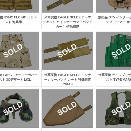
 USMC FLC MOLLE ベ
米軍実物 EAGLE SFLCS アーマ
放出品 OTV インタ
スト 海兵隊
ーキャリア インナーカマーバンド
ディアーマー 襟
カーキ 特殊部隊
 PASGT アーマーカバー
米軍実物 EAGLE SFLCS インナ
米軍実物 ライフプリザ
スト 3Cデザート L/XL
ーカマーバンド カーキ 特殊部隊
スト TYPE MARK
CIRAS