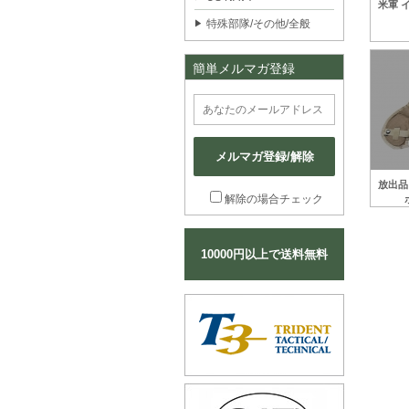
米軍 
特殊部隊/その他/全般
簡単メルマガ登録
メルマガ登録/解除
放出品
解除の場合チェック
10000円以上で送料無料