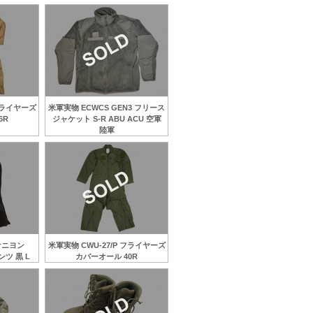
 フライヤーズ
米軍実物 ECWCS GEN3 フリース
6R
ジャケット S-R ABU ACU 空軍
陸軍
ケニヨン
米軍実物 CWU-27/P フライヤーズ
ンツ 黒 L
カバーオール 40R