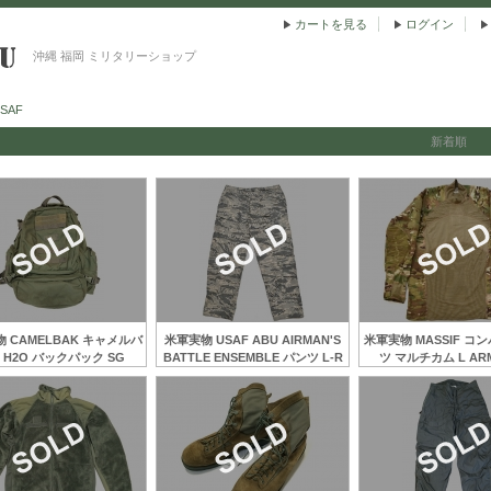
カートを見る
ログイン
沖縄 福岡 ミリタリーショップ
SAF
新着順
 CAMELBAK キャメルバ
米軍実物 USAF ABU AIRMAN'S
米軍実物 MASSIF コ
 H2O バックパック SG
BATTLE ENSEMBLE パンツ L-R
ツ マルチカム L AR