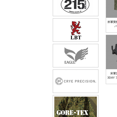
米軍実物
パ
米軍
3DAY