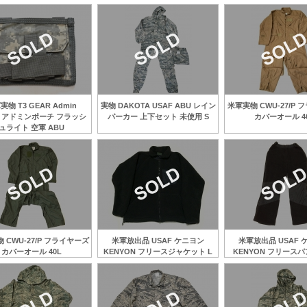
実物 T3 GEAR Admin
実物 DAKOTA USAF ABU レイン
米軍実物 CWU-27/P
ch アドミンポーチ フラッシ
パーカー 上下セット 未使用 S
カバーオール 4
ュライト 空軍 ABU
 CWU-27/P フライヤーズ
米軍放出品 USAF ケニヨン
米軍放出品 USAF 
カバーオール 40L
KENYON フリースジャケット L
KENYON フリースパ