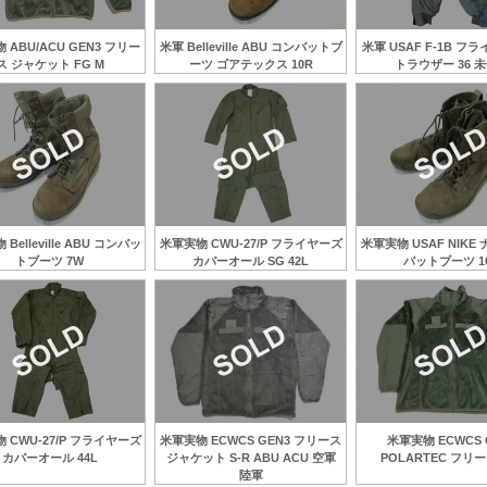
 ABU/ACU GEN3 フリー
米軍 Belleville ABU コンバットブ
米軍 USAF F-1B フ
ス ジャケット FG M
ーツ ゴアテックス 10R
トラウザー 36 
Belleville ABU コンバッ
米軍実物 CWU-27/P フライヤーズ
米軍実物 USAF NIKE
トブーツ 7W
カバーオール SG 42L
バットブーツ 10
 CWU-27/P フライヤーズ
米軍実物 ECWCS GEN3 フリース
米軍実物 ECWCS 
カバーオール 44L
ジャケット S-R ABU ACU 空軍
POLARTEC フリー
陸軍