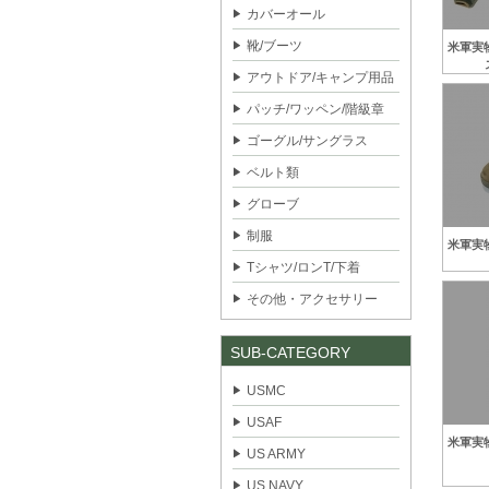
カバーオール
靴/ブーツ
米軍実物
アウトドア/キャンプ用品
パッチ/ワッペン/階級章
ゴーグル/サングラス
ベルト類
グローブ
制服
米軍実物 
Tシャツ/ロンT/下着
その他・アクセサリー
SUB-CATEGORY
USMC
USAF
米軍実物
US ARMY
US NAVY