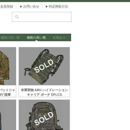
会員登録
お問い合せ
特定商取引法
価格の安い順
価格の高い順
在庫あり
ンバットシャ
米軍実物 ABU ハイドレーション
MY 陸軍
キャリア ポーチ DFLCS