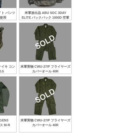
ライト パンツ
米軍放出品 ABU SOC 3DAY
未使用
ELITE バックパック 1000D 空軍
 ナイキ コン
米軍実物 CWU-27/P フライヤーズ
.5
カバーオール 40R
GEN3
米軍実物 CWU-27/P フライヤーズ
ス M-R
カバーオール 40R