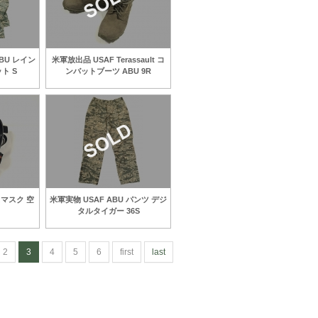
ABU レイン
米軍放出品 USAF Terassault コ
ト S
ンバットブーツ ABU 9R
スマスク 空
米軍実物 USAF ABU パンツ デジ
タルタイガー 36S
2
3
4
5
6
first
last