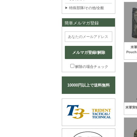
特殊部隊/その他/全般
簡単メルマガ登録
米軍
メルマガ登録/解除
Pou
解除の場合チェック
10000円以上で送料無料
米軍実物