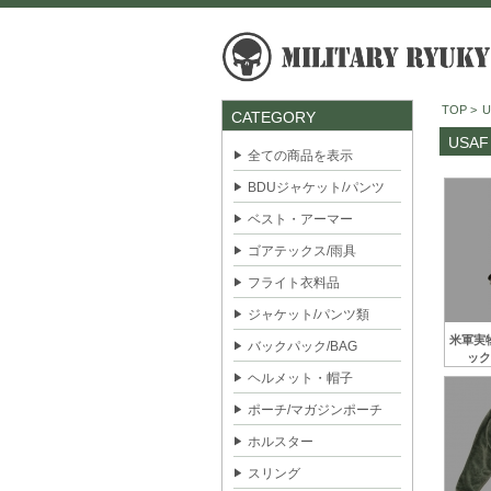
TOP
>
U
CATEGORY
USAF
全ての商品を表示
BDUジャケット/パンツ
ベスト・アーマー
ゴアテックス/雨具
フライト衣料品
ジャケット/パンツ類
米軍実物
バックパック/BAG
ック
ヘルメット・帽子
ポーチ/マガジンポーチ
ホルスター
スリング