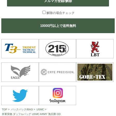
メルマガ登録/解除
解除の場合チェック
10000円以上で送料無料
TOP
>
バックパック/BAG
>
USMC
>
米軍実物 ダッフルバッグ USMC ARMY 海兵隊 OD