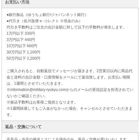
お支払い方法
●銀行振込（ゆうちょ銀行/ジャパンネット銀行）
●代引き（佐川急便 e -コレクト ※現金のみ）
代引き手数料はご注文の合計金額に対して以下の手数料が発生します。
1万円以下 330円
3万円以下 440円
10万円以下 660円
30万円以下 1,100円
50万円以下 2,200円
ご購入されると、自動返信でメッセージが届きます。2営業日以内に商品代
金と送料の合計金額・口座情報をメールにて返信致します。お支払い期限
は、1週間とさせていただきます。
※information@military-ryukyu.comからのメールの受信設定を拒否されてい
ないかご確認ください。
※振込手数料はお客様ご負担となります。
※1週間経過してもご入金がなかった場合、キャンセルとさせていただきま
す。
返品・交換について
不良品・当店の発送ミスによる場合のみ、返品・交換お受けいたします。