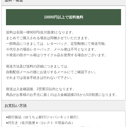
送料・発送
10000円以上で送料無料
送料は全国一律900円(佐川急便)となります。
まとめでご購入される場合は同梱させていただきます。
一部商品につきましては、レターパック、定型郵便にて発送可能。
※代引きの場合レターパック、メール便は不可となります。
※発送の段ボール箱はリサイクル品を使用する場合がございます。
発送方法及び送料の詳細につきましては、
自動配信メールの後にお送りするメールにてご確認下さい。
それまでは送金手続きは行わないで下さい。
発送は入金確認後、2営業日以内となります。
商品がお客様のお手元に届くのは入金確認後2日から5日程度になります。
お支払い方法
●銀行振込（ゆうちょ銀行/ジャパンネット銀行）
●代引き（佐川急便 e -コレクト ※現金のみ）