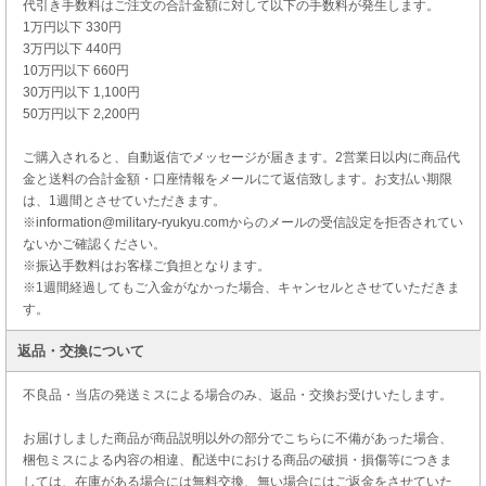
代引き手数料はご注文の合計金額に対して以下の手数料が発生します。
1万円以下 330円
3万円以下 440円
10万円以下 660円
30万円以下 1,100円
50万円以下 2,200円
ご購入されると、自動返信でメッセージが届きます。2営業日以内に商品代
金と送料の合計金額・口座情報をメールにて返信致します。お支払い期限
は、1週間とさせていただきます。
※information@military-ryukyu.comからのメールの受信設定を拒否されてい
ないかご確認ください。
※振込手数料はお客様ご負担となります。
※1週間経過してもご入金がなかった場合、キャンセルとさせていただきま
す。
返品・交換について
不良品・当店の発送ミスによる場合のみ、返品・交換お受けいたします。
お届けしました商品が商品説明以外の部分でこちらに不備があった場合、
梱包ミスによる内容の相違、配送中における商品の破損・損傷等につきま
しては、在庫がある場合には無料交換、無い場合にはご返金をさせていた