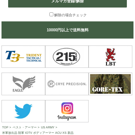
メルマガ登録/解除
解除の場合チェック
10000円以上で送料無料
TOP
>
ベスト・アーマー
>
US ARMY
>
米軍放出品 陸軍 IOTV ボディアーマー ACU XS 新品