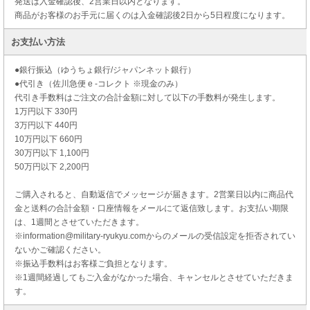
発送は入金確認後、2営業日以内となります。
商品がお客様のお手元に届くのは入金確認後2日から5日程度になります。
お支払い方法
●銀行振込（ゆうちょ銀行/ジャパンネット銀行）
●代引き（佐川急便 e -コレクト ※現金のみ）
代引き手数料はご注文の合計金額に対して以下の手数料が発生します。
1万円以下 330円
3万円以下 440円
10万円以下 660円
30万円以下 1,100円
50万円以下 2,200円
ご購入されると、自動返信でメッセージが届きます。2営業日以内に商品代
金と送料の合計金額・口座情報をメールにて返信致します。お支払い期限
は、1週間とさせていただきます。
※information@military-ryukyu.comからのメールの受信設定を拒否されてい
ないかご確認ください。
※振込手数料はお客様ご負担となります。
※1週間経過してもご入金がなかった場合、キャンセルとさせていただきま
す。