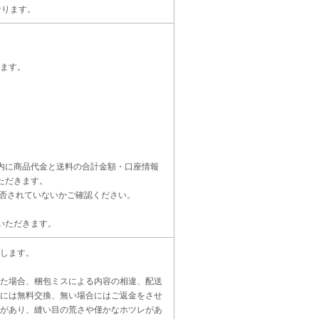
なります。
ます。
内に商品代金と送料の合計金額・口座情報
ただきます。
受信設定を拒否されていないかご確認ください。
いただきます。
します。
た場合、梱包ミスによる内容の相違、配送
には無料交換、無い場合にはご返金をさせ
があり、縫い目の荒さや僅かなホツレがあ