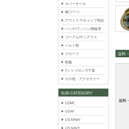
カバーオール
靴/ブーツ
アウトドア/キャンプ用品
パッチ/ワッペン/階級章
ゴーグル/サングラス
ベルト類
送料
グローブ
制服
Tシャツ/ロンT/下着
その他・アクセサリー
SUB-CATEGORY
送料
USMC
USAF
US ARMY
US NAVY