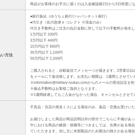
商品がお客様のお手元に届くのは入金確認後2日から5日程度に
●銀行振込（ゆうちょ銀行/ジャパンネット銀行）
●代引き（佐川急便 e -コレクト ※現金のみ）
代引き手数料はご注文の合計金額に対して以下の手数料が発生し
1万円以下 330円
3万円以下 440円
10万円以下 660円
30万円以下 1,100円
払い方法
50万円以下 2,200円
ご購入されると、自動返信でメッセージが届きます。2営業日以
をメールにて返信致します。お支払い期限は、1週間とさせてい
※information@military-ryukyu.comからのメールの
※振込手数料はお客様ご負担となります。
※1週間経過してもご入金がなかった場合、キャンセルとさせて
不良品・当店の発送ミスによる場合のみ、返品・交換お受けいた
お届けしました商品が商品説明以外の部分でこちらに不備があっ
中における商品の破損・損傷等につきましては、在庫がある場合
ていただきます。但し主に米国製品のため製法の雑さがある場合