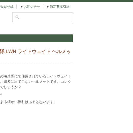
会員登録
お問い合せ
特定商取引法
兵隊 LWH ライトウェイト ヘルメッ
の海兵隊にて使用されているライトウェイト
。滅多に出てこないヘルメットです。コレク
でしょうか？
ン
よる細かい擦れはあると思います。