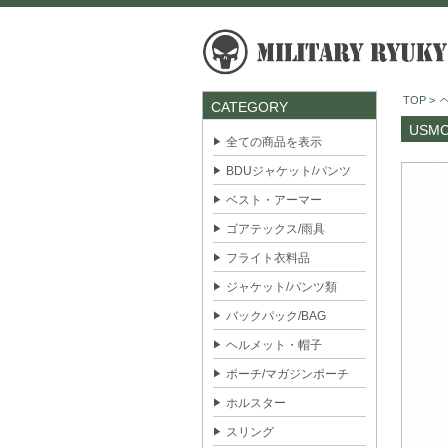
TOP
>
CATEGORY
USM
全ての商品を表示
BDUジャケット/パンツ
ベスト・アーマー
ゴアテックス/雨具
フライト衣料品
ジャケット/パンツ類
バックパック/BAG
ヘルメット・帽子
ポーチ/マガジンポーチ
ホルスター
スリング