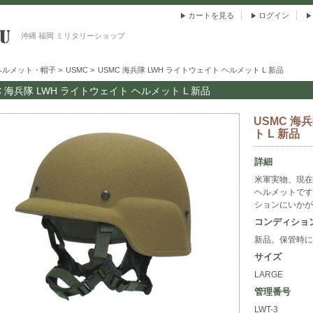
カートを見る
ログイン
沖縄 福岡 ミリタリーショップ
ヘルメット・帽子
>
USMC
>
USMC 海兵隊 LWH ライトウェイト ヘルメット L 新品
C 海兵隊 LWH ライトウェイト ヘルメット L 新品
USMC 海
ト L 新品
詳細
米軍実物、現在
ヘルメットです
ションにいかが
コンディショ
新品。保管時に
サイズ
LARGE
管理番号
LWT-3