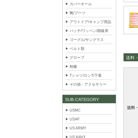
カバーオール
靴/ブーツ
アウトドア/キャンプ用品
パッチ/ワッペン/階級章
ゴーグル/サングラス
ベルト類
送料
グローブ
制服
Tシャツ/ロンT/下着
その他・アクセサリー
SUB-CATEGORY
送料
USMC
USAF
US ARMY
US NAVY