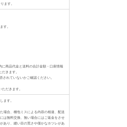
なります。
ます。
内に商品代金と送料の合計金額・口座情報
ただきます。
受信設定を拒否されていないかご確認ください。
いただきます。
します。
た場合、梱包ミスによる内容の相違、配送
には無料交換、無い場合にはご返金をさせ
があり、縫い目の荒さや僅かなホツレがあ