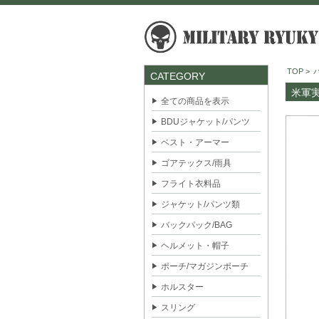
TOP
>
CATEGORY
米軍実
全ての商品を表示
BDUジャケット/パンツ
ベスト・アーマー
ゴアテックス/雨具
フライト衣料品
ジャケット/パンツ類
バックパック/BAG
ヘルメット・帽子
ポーチ/マガジンポーチ
ホルスター
スリング