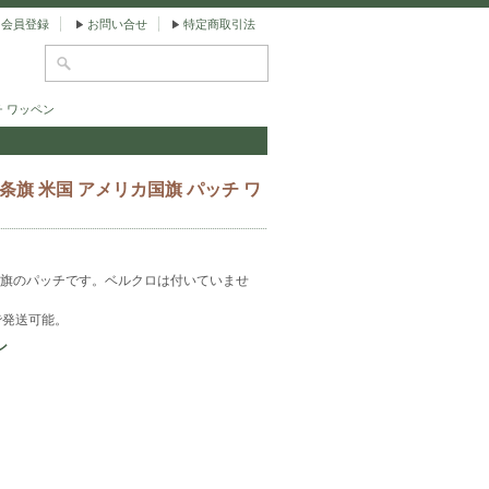
会員登録
お問い合せ
特定商取引法
チ ワッペン
条旗 米国 アメリカ国旗 パッチ ワ
旗のパッチです。ベルクロは付いていませ
で発送可能。
ン