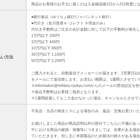
商品がお客様のお手元に届くのは入金確認後2日から5日程度に
●銀行振込（ゆうちょ銀行/ジャパンネット銀行）
●代引き（佐川急便 e -コレクト ※現金のみ）
代引き手数料はご注文の合計金額に対して以下の手数料が発生し
1万円以下 330円
3万円以下 440円
10万円以下 660円
30万円以下 1,100円
払い方法
50万円以下 2,200円
ご購入されると、自動返信でメッセージが届きます。2営業日以
をメールにて返信致します。お支払い期限は、1週間とさせてい
※information@military-ryukyu.comからのメールの
※振込手数料はお客様ご負担となります。
※1週間経過してもご入金がなかった場合、キャンセルとさせて
不良品・当店の発送ミスによる場合のみ、返品・交換お受けいた
お届けしました商品が商品説明以外の部分でこちらに不備があっ
中における商品の破損・損傷等につきましては、在庫がある場合
ていただきます。但し主に米国製品のため製法の雑さがある場合