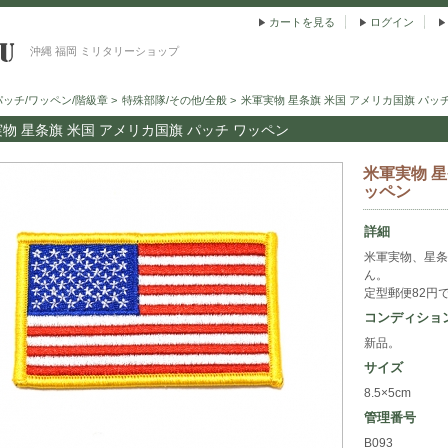
カートを見る
ログイン
沖縄 福岡 ミリタリーショップ
パッチ/ワッペン/階級章
>
特殊部隊/その他/全般
>
米軍実物 星条旗 米国 アメリカ国旗 パッ
物 星条旗 米国 アメリカ国旗 パッチ ワッペン
米軍実物 星
ッペン
詳細
米軍実物、星条
ん。
定型郵便82円
コンディショ
新品。
サイズ
8.5×5cm
管理番号
B093