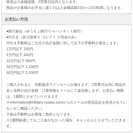
発送は入金確認後、2営業日以内となります。
商品がお客様のお手元に届くのは入金確認後2日から5日程度になります。
お支払い方法
●銀行振込（ゆうちょ銀行/ジャパンネット銀行）
●代引き（佐川急便 e -コレクト ※現金のみ）
代引き手数料はご注文の合計金額に対して以下の手数料が発生します。
1万円以下 330円
3万円以下 440円
10万円以下 660円
30万円以下 1,100円
50万円以下 2,200円
ご購入されると、自動返信でメッセージが届きます。2営業日以内に商品代
金と送料の合計金額・口座情報をメールにて返信致します。お支払い期限
は、1週間とさせていただきます。
※information@military-ryukyu.comからのメールの受信設定を拒否されてい
ないかご確認ください。
※振込手数料はお客様ご負担となります。
※1週間経過してもご入金がなかった場合、キャンセルとさせていただきま
す。