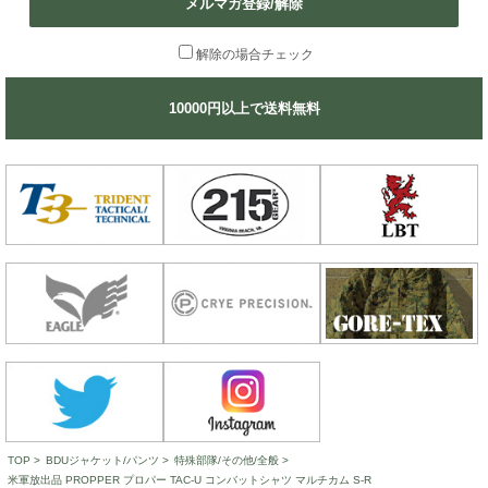
メルマガ登録/解除
解除の場合チェック
10000円以上で送料無料
TOP
>
BDUジャケット/パンツ
>
特殊部隊/その他/全般
>
米軍放出品 PROPPER プロパー TAC-U コンバットシャツ マルチカム S-R