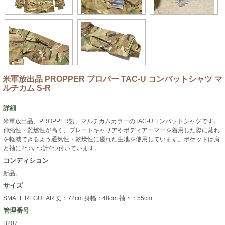
米軍放出品 PROPPER プロパー TAC-U コンバットシャツ マ
ルチカム S-R
詳細
米軍放出品、PROPPER製、マルチカムカラーのTAC-Uコンバットシャツです。
伸縮性・難燃性が高く、プレートキャリアやボディアーマーを着用した際に蒸れ
を軽減できるよう通気性・乾燥性に優れた生地を使用しています。ポケットは肩
と袖に2つずつ計4つ付いています。
コンディション
新品。
サイズ
SMALL REGULAR 丈：72cm 身幅：48cm 袖下：55cm
管理番号
B207