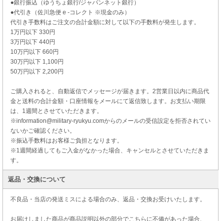
●銀行振込（ゆうちょ銀行/ジャパンネット銀行）
●代引き（佐川急便 e -コレクト ※現金のみ）
代引き手数料はご注文の合計金額に対して以下の手数料が発生します。
1万円以下 330円
3万円以下 440円
10万円以下 660円
30万円以下 1,100円
50万円以下 2,200円
ご購入されると、自動返信でメッセージが届きます。2営業日以内に商品代
金と送料の合計金額・口座情報をメールにて返信致します。お支払い期限
は、1週間とさせていただきます。
※information@military-ryukyu.comからのメールの受信設定を拒否されてい
ないかご確認ください。
※振込手数料はお客様ご負担となります。
※1週間経過してもご入金がなかった場合、キャンセルとさせていただきま
す。
返品・交換について
不良品・当店の発送ミスによる場合のみ、返品・交換お受けいたします。
お届けしました商品が商品説明以外の部分でこちらに不備があった場合、