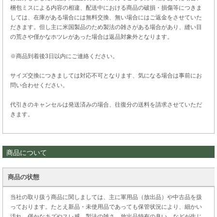
梱包ミスによる内容の相違、配送中における商品の破損・損傷等につきま
しては、在庫がある場合には無料交換、無い場合にはご返金をさせていた
だきます。但し主に米国製品のため製法の雑さがある場合があり、縫い目
の荒さや僅かなホツレがあった場合は返品対象外となります。
※商品到着後3日以内にご連絡ください。
サイズ交換につきましては対応不可となります、気になる場合は事前にお
問い合わせください。
代引きのキャンセルは発送済みの場合、往復分の送料を請求させていただ
きます。
商品について
商品の状態
当社の取り扱う商品に関しましては、主に軍用品（放出品）や中古品を扱
っております。たとえ新品・未使用品であっても保管状況により、細かい
汚れ、僅かなキズやスレ感、製法の雑さ、放出品特有の臭い、などが生じ