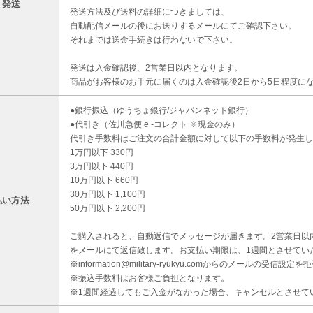
・発送
発送方法及び送料の詳細につきましては、
自動配信メールの後にお送りするメールにてご確認下さい。
それまでは送金手続きは行わないで下さい。
発送は入金確認後、2営業日以内となります。
商品がお客様のお手元に届くのは入金確認後2日から5日程度に
●銀行振込（ゆうちょ銀行/ジャパンネット銀行）
●代引き（佐川急便 e -コレクト ※現金のみ）
代引き手数料はご注文の合計金額に対して以下の手数料が発生し
1万円以下 330円
3万円以下 440円
10万円以下 660円
30万円以下 1,100円
払い方法
50万円以下 2,200円
ご購入されると、自動返信でメッセージが届きます。2営業日以
をメールにて返信致します。お支払い期限は、1週間とさせてい
※information@military-ryukyu.comからのメールの
※振込手数料はお客様ご負担となります。
※1週間経過してもご入金がなかった場合、キャンセルとさせて