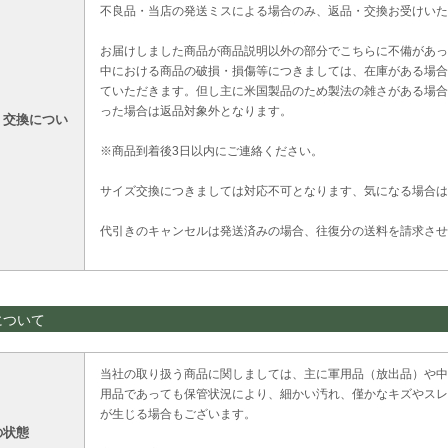
不良品・当店の発送ミスによる場合のみ、返品・交換お受けいた
お届けしました商品が商品説明以外の部分でこちらに不備があっ
中における商品の破損・損傷等につきましては、在庫がある場合
ていただきます。但し主に米国製品のため製法の雑さがある場合
った場合は返品対象外となります。
・交換につい
※商品到着後3日以内にご連絡ください。
サイズ交換につきましては対応不可となります、気になる場合は
代引きのキャンセルは発送済みの場合、往復分の送料を請求させ
について
当社の取り扱う商品に関しましては、主に軍用品（放出品）や中
用品であっても保管状況により、細かい汚れ、僅かなキズやスレ
が生じる場合もございます。
の状態