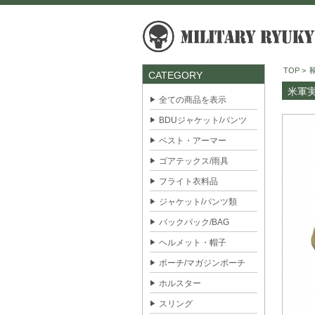
TOP
>
CATEGORY
米軍実
全ての商品を表示
BDUジャケット/パンツ
ベスト・アーマー
ゴアテックス/雨具
フライト衣料品
ジャケット/パンツ類
バックパック/BAG
ヘルメット・帽子
ポーチ/マガジンポーチ
ホルスター
スリング