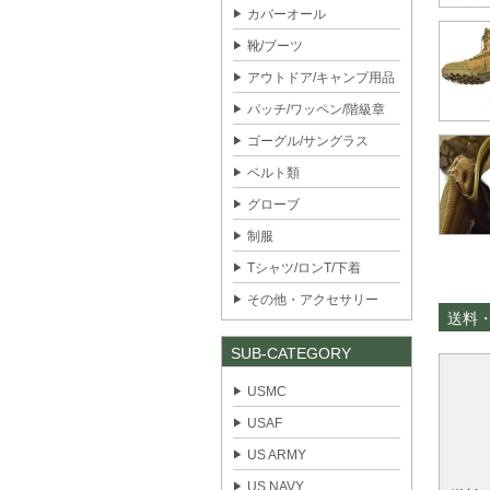
カバーオール
靴/ブーツ
アウトドア/キャンプ用品
パッチ/ワッペン/階級章
ゴーグル/サングラス
ベルト類
グローブ
制服
Tシャツ/ロンT/下着
その他・アクセサリー
送料
SUB-CATEGORY
USMC
USAF
US ARMY
US NAVY