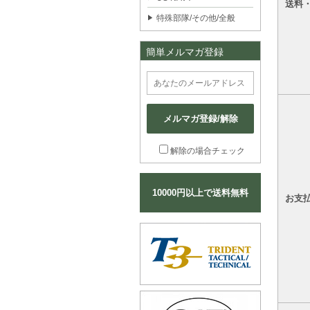
送料
特殊部隊/その他/全般
簡単メルマガ登録
メルマガ登録/解除
解除の場合チェック
10000円以上で送料無料
お支