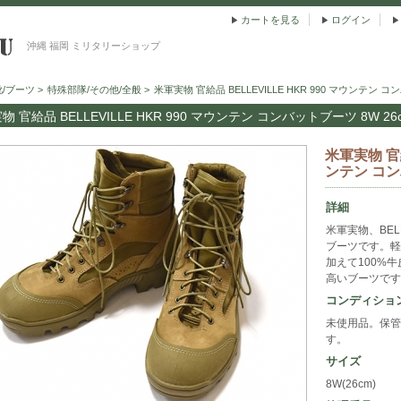
カートを見る
ログイン
沖縄 福岡 ミリタリーショップ
靴/ブーツ
>
特殊部隊/その他/全般
>
米軍実物 官給品 BELLEVILLE HKR 990 マウンテン コン
物 官給品 BELLEVILLE HKR 990 マウンテン コンバットブーツ 8W 26c
米軍実物 官給
ンテン コンバ
詳細
米軍実物、BEL
ブーツです。軽
加えて100%
高いブーツです
コンディショ
未使用品。保管
す。
サイズ
8W(26cm)