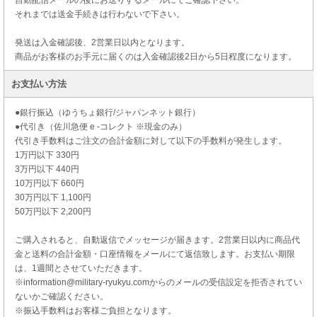
自動配信メールの後にお送りするメールにてご確認下さい。
それまでは送金手続きは行わないで下さい。
発送は入金確認後、2営業日以内となります。
商品がお客様のお手元に届くのは入金確認後2日から5日程度になります。
お支払い方法
●銀行振込（ゆうちょ銀行/ジャパンネット銀行）
●代引き（佐川急便 e -コレクト ※現金のみ）
代引き手数料はご注文の合計金額に対して以下の手数料が発生します。
1万円以下 330円
3万円以下 440円
10万円以下 660円
30万円以下 1,100円
50万円以下 2,200円
ご購入されると、自動返信でメッセージが届きます。2営業日以内に商品代
金と送料の合計金額・口座情報をメールにて返信致します。お支払い期限
は、1週間とさせていただきます。
※information@military-ryukyu.comからのメールの受信設定を拒否されてい
ないかご確認ください。
※振込手数料はお客様ご負担となります。