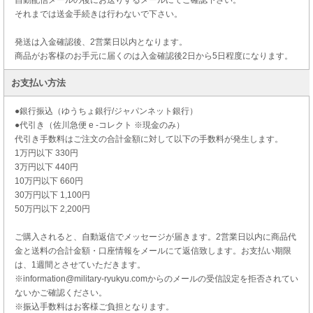
自動配信メールの後にお送りするメールにてご確認下さい。
それまでは送金手続きは行わないで下さい。
発送は入金確認後、2営業日以内となります。
商品がお客様のお手元に届くのは入金確認後2日から5日程度になります。
お支払い方法
●銀行振込（ゆうちょ銀行/ジャパンネット銀行）
●代引き（佐川急便 e -コレクト ※現金のみ）
代引き手数料はご注文の合計金額に対して以下の手数料が発生します。
1万円以下 330円
3万円以下 440円
10万円以下 660円
30万円以下 1,100円
50万円以下 2,200円
ご購入されると、自動返信でメッセージが届きます。2営業日以内に商品代
金と送料の合計金額・口座情報をメールにて返信致します。お支払い期限
は、1週間とさせていただきます。
※information@military-ryukyu.comからのメールの受信設定を拒否されてい
ないかご確認ください。
※振込手数料はお客様ご負担となります。