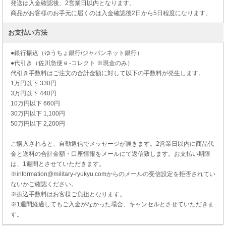
発送は入金確認後、2営業日以内となります。
商品がお客様のお手元に届くのは入金確認後2日から5日程度になります。
お支払い方法
●銀行振込（ゆうちょ銀行/ジャパンネット銀行）
●代引き（佐川急便 e -コレクト ※現金のみ）
代引き手数料はご注文の合計金額に対して以下の手数料が発生します。
1万円以下 330円
3万円以下 440円
10万円以下 660円
30万円以下 1,100円
50万円以下 2,200円
ご購入されると、自動返信でメッセージが届きます。2営業日以内に商品代
金と送料の合計金額・口座情報をメールにて返信致します。お支払い期限
は、1週間とさせていただきます。
※information@military-ryukyu.comからのメールの受信設定を拒否されてい
ないかご確認ください。
※振込手数料はお客様ご負担となります。
※1週間経過してもご入金がなかった場合、キャンセルとさせていただきま
す。