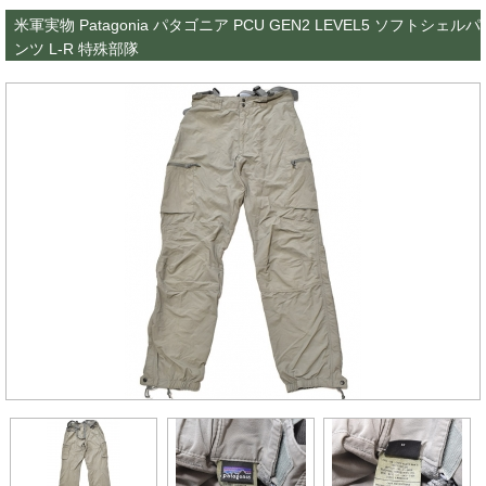
米軍実物 Patagonia パタゴニア PCU GEN2 LEVEL5 ソフトシェルパ
ンツ L-R 特殊部隊