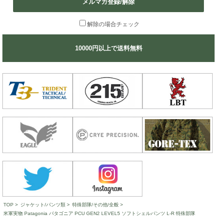
メルマガ登録/解除
解除の場合チェック
10000円以上で送料無料
TOP
>
ジャケット/パンツ類
>
特殊部隊/その他/全般
>
米軍実物 Patagonia パタゴニア PCU GEN2 LEVEL5 ソフトシェルパンツ L-R 特殊部隊