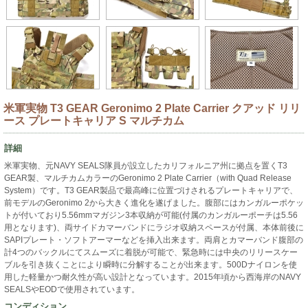
米軍実物 T3 GEAR Geronimo 2 Plate Carrier クアッド リリ
ース プレートキャリア S マルチカム
詳細
米軍実物、元NAVY SEALS隊員が設立したカリフォルニア州に拠点を置くT3
GEAR製、マルチカムカラーのGeronimo 2 Plate Carrier（with Quad Release
System）です。T3 GEAR製品で最高峰に位置づけされるプレートキャリアで、
前モデルのGeronimo 2から大きく進化を遂げました。腹部にはカンガルーポケッ
トが付いており5.56mmマガジン3本収納が可能(付属のカンガルーポーチは5.56
用となります)、両サイドカマーバンドにラジオ収納スペースが付属、本体前後に
SAPIプレート・ソフトアーマーなどを挿入出来ます。両肩とカマーバンド腹部の
計4つのバックルにてスムーズに着脱が可能で、緊急時には中央のリリースケー
ブルを引き抜くことにより瞬時に分解することが出来ます。500Dナイロンを使
用した軽量かつ耐久性が高い設計となっています。2015年頃から西海岸のNAVY
SEALSやEODで使用されています。
コンディション