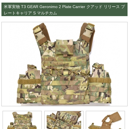
米軍実物 T3 GEAR Geronimo 2 Plate Carrier クアッド リリース プ
レートキャリア S マルチカム