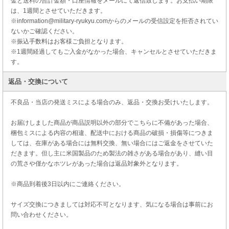
金と送料の合計金額・口座情報をメールにて返信致します。お支払い期限
は、1週間とさせていただきます。
※information@military-ryukyu.comからのメールの受信設定を拒否されてい
ないかご確認ください。
※振込手数料はお客様ご負担となります。
※1週間経過してもご入金がなかった場合、キャンセルとさせていただきま
す。
返品・交換について
不良品・当店の発送ミスによる場合のみ、返品・交換お受けいたします。
お届けしました商品が商品説明以外の部分でこちらに不備があった場合、
梱包ミスによる内容の相違、配送中における商品の破損・損傷等につきま
しては、在庫がある場合には無料交換、無い場合にはご返金をさせていた
だきます。但し主に米国製品のため製法の雑さがある場合があり、縫い目
の荒さや僅かなホツレがあった場合は返品対象外となります。
※商品到着後3日以内にご連絡ください。
サイズ交換につきましては対応不可となります、気になる場合は事前にお
問い合わせください。