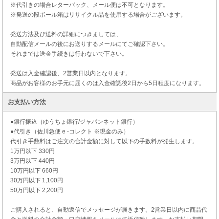
※代引きの場合レターパック、メール便は不可となります。
※発送の段ボール箱はリサイクル品を使用する場合がございます。
発送方法及び送料の詳細につきましては、
自動配信メールの後にお送りするメールにてご確認下さい。
それまでは送金手続きは行わないで下さい。
発送は入金確認後、2営業日以内となります。
商品がお客様のお手元に届くのは入金確認後2日から5日程度になります。
お支払い方法
●銀行振込（ゆうちょ銀行/ジャパンネット銀行）
●代引き（佐川急便 e -コレクト ※現金のみ）
代引き手数料はご注文の合計金額に対して以下の手数料が発生します。
1万円以下 330円
3万円以下 440円
10万円以下 660円
30万円以下 1,100円
50万円以下 2,200円
ご購入されると、自動返信でメッセージが届きます。2営業日以内に商品代