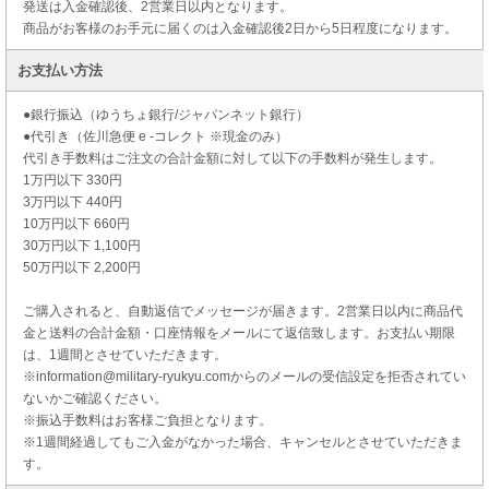
発送は入金確認後、2営業日以内となります。
商品がお客様のお手元に届くのは入金確認後2日から5日程度になります。
お支払い方法
●銀行振込（ゆうちょ銀行/ジャパンネット銀行）
●代引き（佐川急便 e -コレクト ※現金のみ）
代引き手数料はご注文の合計金額に対して以下の手数料が発生します。
1万円以下 330円
3万円以下 440円
10万円以下 660円
30万円以下 1,100円
50万円以下 2,200円
ご購入されると、自動返信でメッセージが届きます。2営業日以内に商品代
金と送料の合計金額・口座情報をメールにて返信致します。お支払い期限
は、1週間とさせていただきます。
※information@military-ryukyu.comからのメールの受信設定を拒否されてい
ないかご確認ください。
※振込手数料はお客様ご負担となります。
※1週間経過してもご入金がなかった場合、キャンセルとさせていただきま
す。