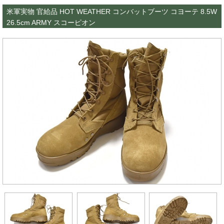
米軍実物 官給品 HOT WEATHER コンバットブーツ コヨーテ 8.5W
26.5cm ARMY スコーピオン