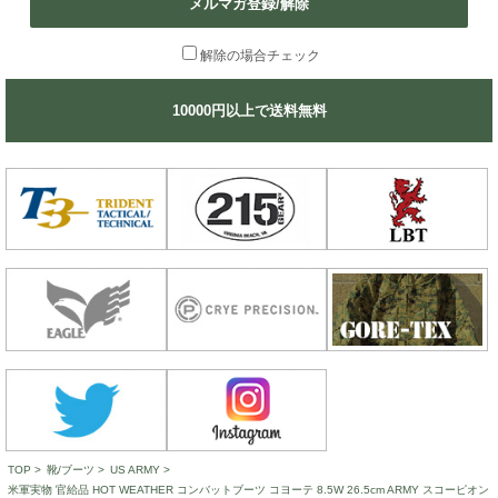
メルマガ登録/解除
解除の場合チェック
10000円以上で送料無料
TOP
>
靴/ブーツ
>
US ARMY
>
米軍実物 官給品 HOT WEATHER コンバットブーツ コヨーテ 8.5W 26.5cm ARMY スコーピオン