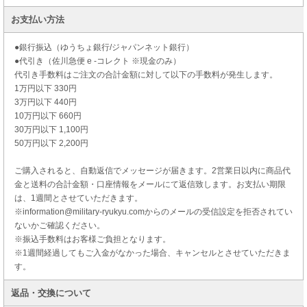
お支払い方法
●銀行振込（ゆうちょ銀行/ジャパンネット銀行）
●代引き（佐川急便 e -コレクト ※現金のみ）
代引き手数料はご注文の合計金額に対して以下の手数料が発生します。
1万円以下 330円
3万円以下 440円
10万円以下 660円
30万円以下 1,100円
50万円以下 2,200円
ご購入されると、自動返信でメッセージが届きます。2営業日以内に商品代
金と送料の合計金額・口座情報をメールにて返信致します。お支払い期限
は、1週間とさせていただきます。
※information@military-ryukyu.comからのメールの受信設定を拒否されてい
ないかご確認ください。
※振込手数料はお客様ご負担となります。
※1週間経過してもご入金がなかった場合、キャンセルとさせていただきま
す。
返品・交換について