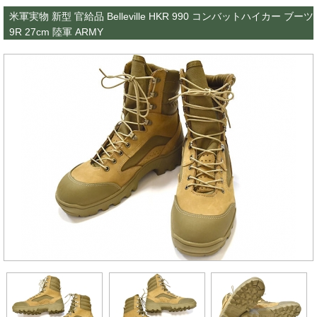
米軍実物 新型 官給品 Belleville HKR 990 コンバットハイカー ブーツ
9R 27cm 陸軍 ARMY