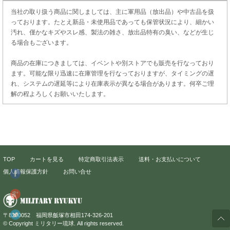
当社の取り扱う商品に関しましては、主に軍用品（放出品）や中古品を扱
っております。たとえ新品・未使用品であっても保管状況により、細かい
汚れ、僅かなキズやスレ感、製法の雑さ、放出品特有の臭い、などが生じ
る場合もございます。
商品の在庫につきましては、イベントや別ストアでも販売を行なっており
ます。可能な限り迅速に在庫管理を行なっておりますが、タイミングの遅
れ、システムの遅延等により在庫表示が異なる場合があります。何卒ご理
解の程よろしくお願いいたします。
TOP
カートを見る
特定商取引法表示
送料・お支払いについて
個人情報保護方針
お問い合せ
〒8200052 福岡県飯塚市相田174-326-201
© Copyright ミリタリー琉球. All rights reserved.