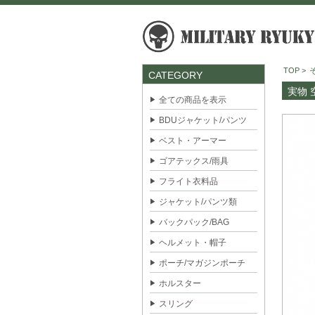
TOP
>
CATEGORY
実物 
全ての商品を表示
BDUジャケット/パンツ
ベスト・アーマー
ゴアテックス/雨具
フライト衣料品
ジャケット/パンツ類
バックパック/BAG
ヘルメット・帽子
ポーチ/マガジンポーチ
ホルスター
スリング