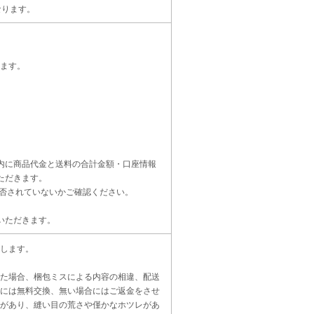
なります。
ます。
内に商品代金と送料の合計金額・口座情報
ただきます。
受信設定を拒否されていないかご確認ください。
いただきます。
します。
た場合、梱包ミスによる内容の相違、配送
には無料交換、無い場合にはご返金をさせ
があり、縫い目の荒さや僅かなホツレがあ