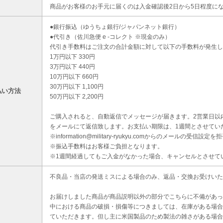
商品がお客様のお手元に届くのは入金確認後2日から5日程度に
●銀行振込（ゆうちょ銀行/ジャパンネット銀行）
●代引き（佐川急便 e -コレクト ※現金のみ）
代引き手数料はご注文の合計金額に対して以下の手数料が発生し
1万円以下 330円
3万円以下 440円
10万円以下 660円
30万円以下 1,100円
払い方法
50万円以下 2,200円
ご購入されると、自動返信でメッセージが届きます。2営業日以
をメールにて返信致します。お支払い期限は、1週間とさせてい
※information@military-ryukyu.comからのメールの
※振込手数料はお客様ご負担となります。
※1週間経過してもご入金がなかった場合、キャンセルとさせて
不良品・当店の発送ミスによる場合のみ、返品・交換お受けいた
お届けしました商品が商品説明以外の部分でこちらに不備があっ
中における商品の破損・損傷等につきましては、在庫がある場合
ていただきます。但し主に米国製品のため製法の雑さがある場合