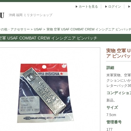
カートを見る
ログイン
沖縄 福岡 ミリタリーショップ
その他・アクセサリー
>
USAF
>
実物 空軍 USAF COMBAT CREW インシグニア ピンバッ
空軍 USAF COMBAT CREW インシグニア ピンバッチ
実物 空軍 U
ア ピンバ
詳細
米軍実物、空軍
クションにいか
レターパック3
コンディショ
新品。
サイズ
7.5cm
管理番号
177