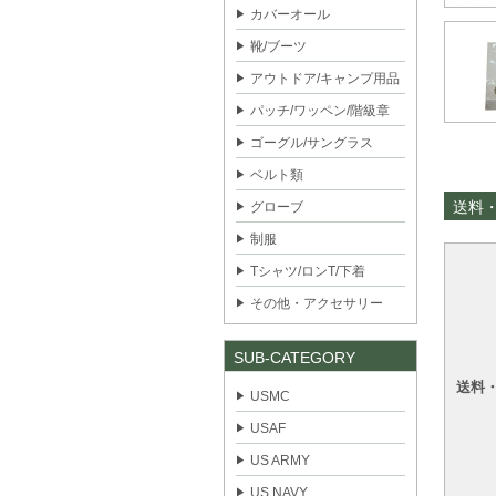
カバーオール
靴/ブーツ
アウトドア/キャンプ用品
パッチ/ワッペン/階級章
ゴーグル/サングラス
ベルト類
送料
グローブ
制服
Tシャツ/ロンT/下着
その他・アクセサリー
SUB-CATEGORY
送料
USMC
USAF
US ARMY
US NAVY