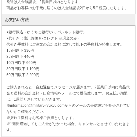
発送は入金確認後、2営業日以内となります。
商品がお客様のお手元に届くのは入金確認後2日から5日程度になります。
お支払い方法
●銀行振込（ゆうちょ銀行/ジャパンネット銀行）
●代引き（佐川急便 e -コレクト ※現金のみ）
代引き手数料はご注文の合計金額に対して以下の手数料が発生します。
1万円以下 330円
3万円以下 440円
10万円以下 660円
30万円以下 1,100円
50万円以下 2,200円
ご購入されると、自動返信でメッセージが届きます。2営業日以内に商品代
金と送料の合計金額・口座情報をメールにて返信致します。お支払い期限
は、1週間とさせていただきます。
※information@military-ryukyu.comからのメールの受信設定を拒否されてい
ないかご確認ください。
※振込手数料はお客様ご負担となります。
※1週間経過してもご入金がなかった場合、キャンセルとさせていただきま
す。