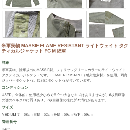
米軍実物 MASSIF FLAME RESISTANT ライトウェイト タク
ティカルジャケット FG M 陸軍
詳細
米軍実物、陸軍放出のMASSIF製、フォリッジグリーンカラーのライトウェイト
タクティカルジャケットです。FLAME RESISTANT（耐火性素材）を使用。両肩
ジッパーポケット×2、腹部にポケット×2が付いています。
コンディション
USED。全体的に使用感少なめで目立つ大きなキズはありませんが、6枚目画像
の襟のベルクロに弱りあり、7枚目画像の様に所々汚れがあります。
サイズ
MEDIUM 丈：68cm 肩幅：52cm 身幅：59cm 袖下：59cm
管理番号
D485