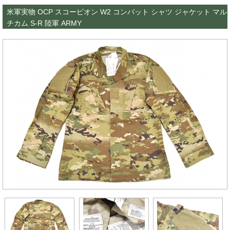
米軍実物 OCP スコーピオン W2 コンバット シャツ ジャケット マル
チカム S-R 陸軍 ARMY