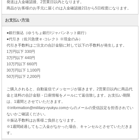
発送は入金確認後、2営業日以内となります。
商品がお客様のお手元に届くのは入金確認後2日から5日程度になります。
お支払い方法
●銀行振込（ゆうちょ銀行/ジャパンネット銀行）
●代引き（佐川急便 e -コレクト ※現金のみ）
代引き手数料はご注文の合計金額に対して以下の手数料が発生します。
1万円以下 330円
3万円以下 440円
10万円以下 660円
30万円以下 1,100円
50万円以下 2,200円
ご購入されると、自動返信でメッセージが届きます。2営業日以内に商品代
金と送料の合計金額・口座情報をメールにて返信致します。お支払い期限
は、1週間とさせていただきます。
※information@military-ryukyu.comからのメールの受信設定を拒否されてい
ないかご確認ください。
※振込手数料はお客様ご負担となります。
※1週間経過してもご入金がなかった場合、キャンセルとさせていただきま
す。