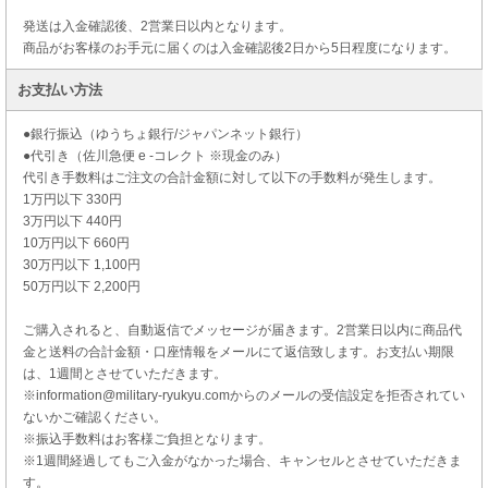
発送は入金確認後、2営業日以内となります。
商品がお客様のお手元に届くのは入金確認後2日から5日程度になります。
お支払い方法
●銀行振込（ゆうちょ銀行/ジャパンネット銀行）
●代引き（佐川急便 e -コレクト ※現金のみ）
代引き手数料はご注文の合計金額に対して以下の手数料が発生します。
1万円以下 330円
3万円以下 440円
10万円以下 660円
30万円以下 1,100円
50万円以下 2,200円
ご購入されると、自動返信でメッセージが届きます。2営業日以内に商品代
金と送料の合計金額・口座情報をメールにて返信致します。お支払い期限
は、1週間とさせていただきます。
※information@military-ryukyu.comからのメールの受信設定を拒否されてい
ないかご確認ください。
※振込手数料はお客様ご負担となります。
※1週間経過してもご入金がなかった場合、キャンセルとさせていただきま
す。