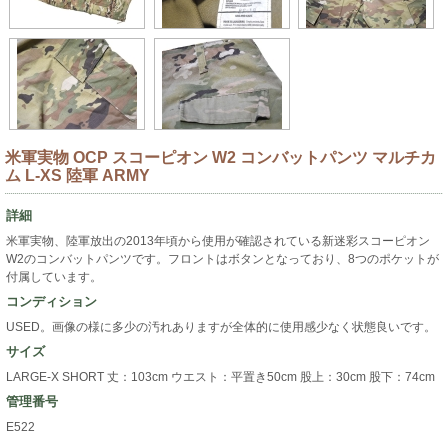
米軍実物 OCP スコーピオン W2 コンバットパンツ マルチカ
ム L-XS 陸軍 ARMY
詳細
米軍実物、陸軍放出の2013年頃から使用が確認されている新迷彩スコーピオン
W2のコンバットパンツです。フロントはボタンとなっており、8つのポケットが
付属しています。
コンディション
USED。画像の様に多少の汚れありますが全体的に使用感少なく状態良いです。
サイズ
LARGE-X SHORT 丈：103cm ウエスト：平置き50cm 股上：30cm 股下：74cm
管理番号
E522