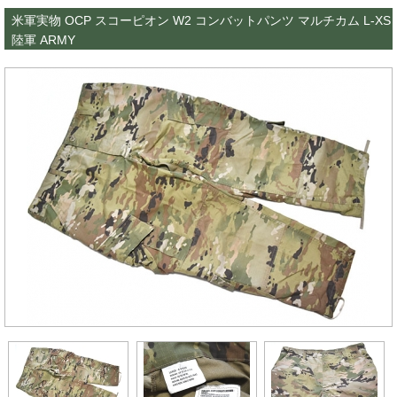
米軍実物 OCP スコーピオン W2 コンバットパンツ マルチカム L-XS
陸軍 ARMY