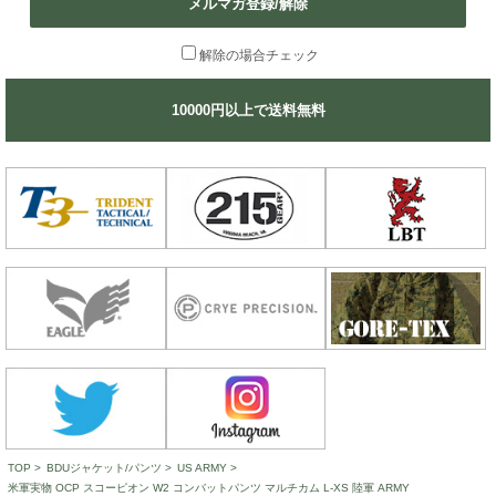
メルマガ登録/解除
解除の場合チェック
10000円以上で送料無料
TOP
>
BDUジャケット/パンツ
>
US ARMY
>
米軍実物 OCP スコーピオン W2 コンバットパンツ マルチカム L-XS 陸軍 ARMY