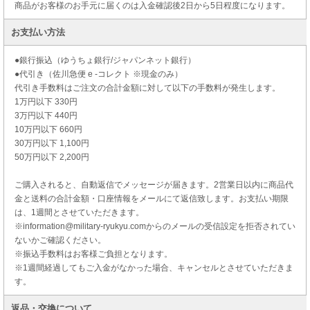
商品がお客様のお手元に届くのは入金確認後2日から5日程度になります。
お支払い方法
●銀行振込（ゆうちょ銀行/ジャパンネット銀行）
●代引き（佐川急便 e -コレクト ※現金のみ）
代引き手数料はご注文の合計金額に対して以下の手数料が発生します。
1万円以下 330円
3万円以下 440円
10万円以下 660円
30万円以下 1,100円
50万円以下 2,200円
ご購入されると、自動返信でメッセージが届きます。2営業日以内に商品代
金と送料の合計金額・口座情報をメールにて返信致します。お支払い期限
は、1週間とさせていただきます。
※information@military-ryukyu.comからのメールの受信設定を拒否されてい
ないかご確認ください。
※振込手数料はお客様ご負担となります。
※1週間経過してもご入金がなかった場合、キャンセルとさせていただきま
す。
返品・交換について