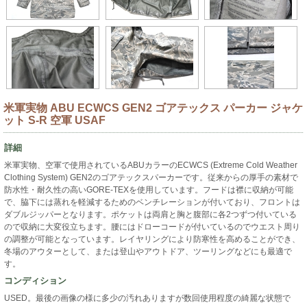
米軍実物 ABU ECWCS GEN2 ゴアテックス パーカー ジャケ
ット S-R 空軍 USAF
詳細
米軍実物、空軍で使用されているABUカラーのECWCS (Extreme Cold Weather
Clothing System) GEN2のゴアテックスパーカーです。従来からの厚手の素材で
防水性・耐久性の高いGORE-TEXを使用しています。フードは襟に収納が可能
で、脇下には蒸れを軽減するためのベンチレーションが付いており、フロントは
ダブルジッパーとなります。ポケットは両肩と胸と腹部に各2つずつ付いている
ので収納に大変役立ちます。腰にはドローコードが付いているのでウエスト周り
の調整が可能となっています。レイヤリングにより防寒性を高めることができ、
冬場のアウターとして、または登山やアウトドア、ツーリングなどにも最適で
す。
コンディション
USED。最後の画像の様に多少の汚れありますが数回使用程度の綺麗な状態で