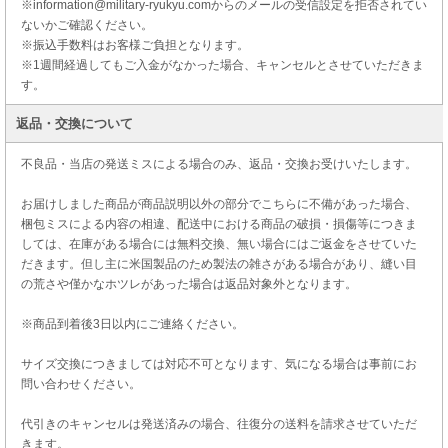
※information@military-ryukyu.comからのメールの受信設定を拒否されてい
ないかご確認ください。
※振込手数料はお客様ご負担となります。
※1週間経過してもご入金がなかった場合、キャンセルとさせていただきま
す。
返品・交換について
不良品・当店の発送ミスによる場合のみ、返品・交換お受けいたします。
お届けしました商品が商品説明以外の部分でこちらに不備があった場合、
梱包ミスによる内容の相違、配送中における商品の破損・損傷等につきま
しては、在庫がある場合には無料交換、無い場合にはご返金をさせていた
だきます。但し主に米国製品のため製法の雑さがある場合があり、縫い目
の荒さや僅かなホツレがあった場合は返品対象外となります。
※商品到着後3日以内にご連絡ください。
サイズ交換につきましては対応不可となります、気になる場合は事前にお
問い合わせください。
代引きのキャンセルは発送済みの場合、往復分の送料を請求させていただ
きます。