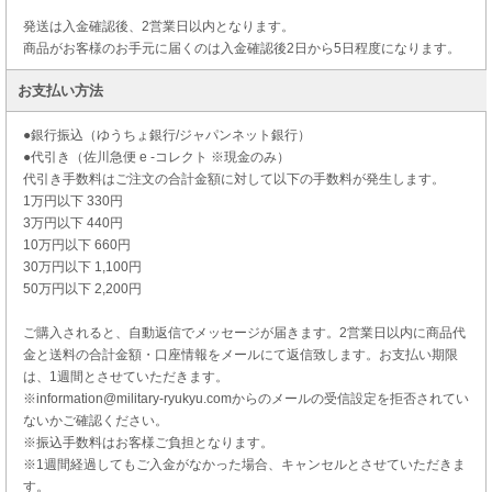
発送は入金確認後、2営業日以内となります。
商品がお客様のお手元に届くのは入金確認後2日から5日程度になります。
お支払い方法
●銀行振込（ゆうちょ銀行/ジャパンネット銀行）
●代引き（佐川急便 e -コレクト ※現金のみ）
代引き手数料はご注文の合計金額に対して以下の手数料が発生します。
1万円以下 330円
3万円以下 440円
10万円以下 660円
30万円以下 1,100円
50万円以下 2,200円
ご購入されると、自動返信でメッセージが届きます。2営業日以内に商品代
金と送料の合計金額・口座情報をメールにて返信致します。お支払い期限
は、1週間とさせていただきます。
※information@military-ryukyu.comからのメールの受信設定を拒否されてい
ないかご確認ください。
※振込手数料はお客様ご負担となります。
※1週間経過してもご入金がなかった場合、キャンセルとさせていただきま
す。