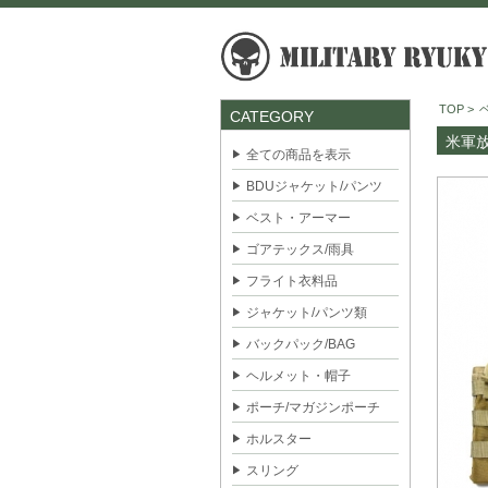
TOP
>
CATEGORY
米軍放
全ての商品を表示
BDUジャケット/パンツ
ベスト・アーマー
ゴアテックス/雨具
フライト衣料品
ジャケット/パンツ類
バックパック/BAG
ヘルメット・帽子
ポーチ/マガジンポーチ
ホルスター
スリング