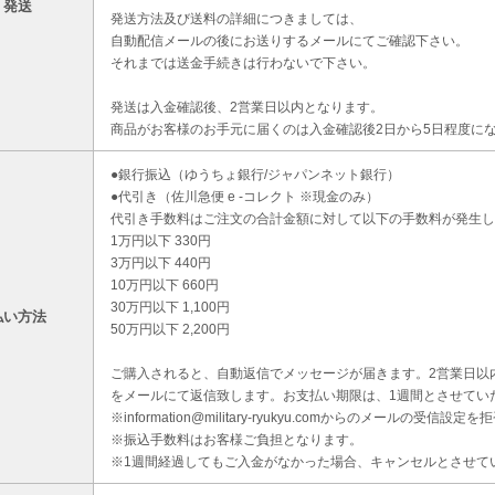
・発送
発送方法及び送料の詳細につきましては、
自動配信メールの後にお送りするメールにてご確認下さい。
それまでは送金手続きは行わないで下さい。
発送は入金確認後、2営業日以内となります。
商品がお客様のお手元に届くのは入金確認後2日から5日程度に
●銀行振込（ゆうちょ銀行/ジャパンネット銀行）
●代引き（佐川急便 e -コレクト ※現金のみ）
代引き手数料はご注文の合計金額に対して以下の手数料が発生し
1万円以下 330円
3万円以下 440円
10万円以下 660円
30万円以下 1,100円
払い方法
50万円以下 2,200円
ご購入されると、自動返信でメッセージが届きます。2営業日以
をメールにて返信致します。お支払い期限は、1週間とさせてい
※information@military-ryukyu.comからのメールの
※振込手数料はお客様ご負担となります。
※1週間経過してもご入金がなかった場合、キャンセルとさせて