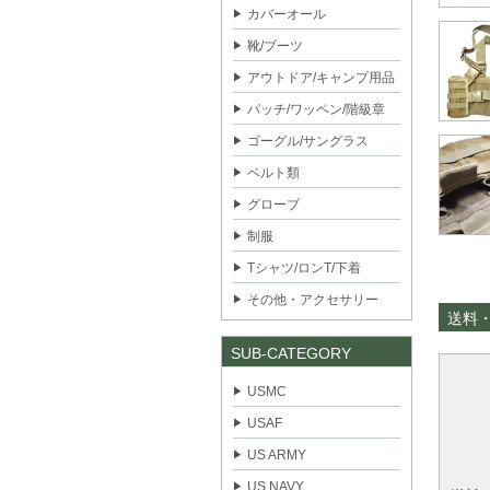
カバーオール
靴/ブーツ
アウトドア/キャンプ用品
パッチ/ワッペン/階級章
ゴーグル/サングラス
ベルト類
グローブ
制服
Tシャツ/ロンT/下着
その他・アクセサリー
送料
SUB-CATEGORY
USMC
USAF
US ARMY
US NAVY