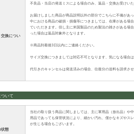
不良品・当店の発送ミスによる場合のみ、返品・交換お受けいた
お届けしました商品が商品説明以外の部分でこちらに不備があっ
中における商品の破損・損傷等につきましては、在庫がある場合
ていただきます。但し主に米国製品のため製法の雑さがある場合
った場合は返品対象外となります。
・交換につい
※商品到着後3日以内にご連絡ください。
サイズ交換につきましては対応不可となります、気になる場合は
代引きのキャンセルは発送済みの場合、往復分の送料を請求させ
について
当社の取り扱う商品に関しましては、主に軍用品（放出品）や中
用品であっても保管状況により、細かい汚れ、僅かなキズやスレ
が生じる場合もございます。
の状態