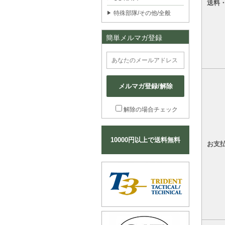
送料
特殊部隊/その他/全般
簡単メルマガ登録
メルマガ登録/解除
解除の場合チェック
10000円以上で送料無料
お支