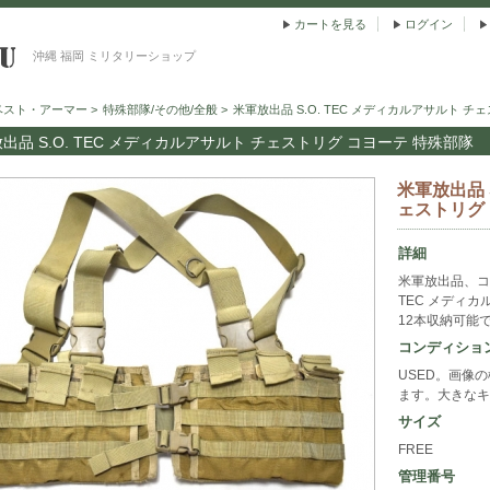
カートを見る
ログイン
沖縄 福岡 ミリタリーショップ
ベスト・アーマー
>
特殊部隊/その他/全般
>
米軍放出品 S.O. TEC メディカルアサルト チ
出品 S.O. TEC メディカルアサルト チェストリグ コヨーテ 特殊部隊
米軍放出品 
ェストリグ
詳細
米軍放出品、コ
TEC メディ
12本収納可能
コンディショ
USED。画像
ます。大きなキ
サイズ
FREE
管理番号