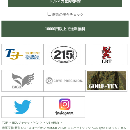
メルマガ登録/解除
解除の場合チェック
10000円以上で送料無料
TOP
>
BDUジャケット/パンツ
>
US ARMY
>
米軍実物 新型 OCP スコーピオン MASSIF ARMY コンバットシャツ ACS Type II M マルチカム