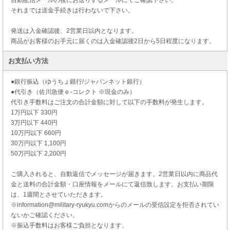
自動配信メールの後にお送りするメールにてご確認下さい。
それまでは送金手続きは行わないで下さい。
発送は入金確認後、2営業日以内となります。
商品がお客様のお手元に届くのは入金確認後2日から5日程度になります。
お支払い方法
●銀行振込（ゆうちょ銀行/ジャパンネット銀行）
●代引き（佐川急便 e -コレクト ※現金のみ）
代引き手数料はご注文の合計金額に対して以下の手数料が発生します。
1万円以下 330円
3万円以下 440円
10万円以下 660円
30万円以下 1,100円
50万円以下 2,200円
ご購入されると、自動返信でメッセージが届きます。2営業日以内に商品代
金と送料の合計金額・口座情報をメールにて返信致します。お支払い期限
は、1週間とさせていただきます。
※information@military-ryukyu.comからのメールの受信設定を拒否されてい
ないかご確認ください。
※振込手数料はお客様ご負担となります。