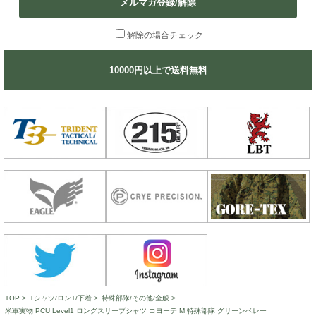
メルマガ登録/解除
解除の場合チェック
10000円以上で送料無料
TOP
>
Tシャツ/ロンT/下着
>
特殊部隊/その他/全般
>
米軍実物 PCU Level1 ロングスリーブシャツ コヨーテ M 特殊部隊 グリーンベレー