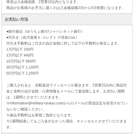
発送は入金確認後、2営業日以内となります。
商品がお客様のお手元に届くのは入金確認後2日から5日程度になります。
お支払い方法
●銀行振込（ゆうちょ銀行/ジャパンネット銀行）
●代引き（佐川急便 e -コレクト ※現金のみ）
代引き手数料はご注文の合計金額に対して以下の手数料が発生します。
1万円以下 330円
3万円以下 440円
10万円以下 660円
30万円以下 1,100円
50万円以下 2,200円
ご購入されると、自動返信でメッセージが届きます。2営業日以内に商品代
金と送料の合計金額・口座情報をメールにて返信致します。お支払い期限
は、1週間とさせていただきます。
※information@military-ryukyu.comからのメールの受信設定を拒否されてい
ないかご確認ください。
※振込手数料はお客様ご負担となります。
※1週間経過してもご入金がなかった場合、キャンセルとさせていただきま
す。