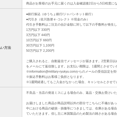
商品がお客様のお手元に届くのは入金確認後2日から5日程度に
●銀行振込（ゆうちょ銀行/ジャパンネット銀行）
●代引き（佐川急便 e -コレクト ※現金のみ）
代引き手数料はご注文の合計金額に対して以下の手数料が発生し
1万円以下 330円
3万円以下 440円
10万円以下 660円
30万円以下 1,100円
払い方法
50万円以下 2,200円
ご購入されると、自動返信でメッセージが届きます。2営業日以
をメールにて返信致します。お支払い期限は、1週間とさせてい
※information@military-ryukyu.comからのメールの
※振込手数料はお客様ご負担となります。
※1週間経過してもご入金がなかった場合、キャンセルとさせて
不良品・当店の発送ミスによる場合のみ、返品・交換お受けいた
お届けしました商品が商品説明以外の部分でこちらに不備があっ
中における商品の破損・損傷等につきましては、在庫がある場合
ていただきます。但し主に米国製品のため製法の雑さがある場合