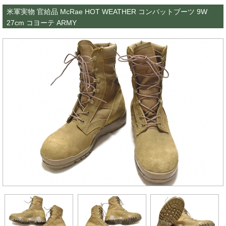
米軍実物 官給品 McRae HOT WEATHER コンバットブーツ 9W
27cm コヨーテ ARMY