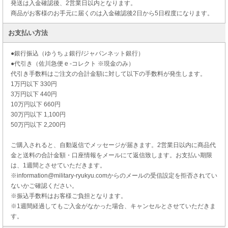
発送は入金確認後、2営業日以内となります。
商品がお客様のお手元に届くのは入金確認後2日から5日程度になります。
お支払い方法
●銀行振込（ゆうちょ銀行/ジャパンネット銀行）
●代引き（佐川急便 e -コレクト ※現金のみ）
代引き手数料はご注文の合計金額に対して以下の手数料が発生します。
1万円以下 330円
3万円以下 440円
10万円以下 660円
30万円以下 1,100円
50万円以下 2,200円
ご購入されると、自動返信でメッセージが届きます。2営業日以内に商品代
金と送料の合計金額・口座情報をメールにて返信致します。お支払い期限
は、1週間とさせていただきます。
※information@military-ryukyu.comからのメールの受信設定を拒否されてい
ないかご確認ください。
※振込手数料はお客様ご負担となります。
※1週間経過してもご入金がなかった場合、キャンセルとさせていただきま
す。