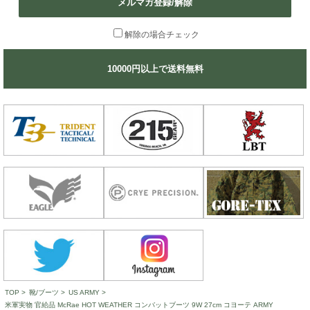
メルマガ登録/解除
解除の場合チェック
10000円以上で送料無料
TOP
>
靴/ブーツ
>
US ARMY
>
米軍実物 官給品 McRae HOT WEATHER コンバットブーツ 9W 27cm コヨーテ ARMY