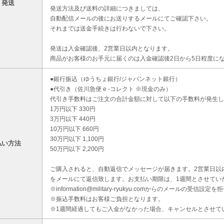
・発送
発送方法及び送料の詳細につきましては、
自動配信メールの後にお送りするメールにてご確認下さい。
それまでは送金手続きは行わないで下さい。
発送は入金確認後、2営業日以内となります。
商品がお客様のお手元に届くのは入金確認後2日から5日程度に
●銀行振込（ゆうちょ銀行/ジャパンネット銀行）
●代引き（佐川急便 e -コレクト ※現金のみ）
代引き手数料はご注文の合計金額に対して以下の手数料が発生し
1万円以下 330円
3万円以下 440円
10万円以下 660円
30万円以下 1,100円
払い方法
50万円以下 2,200円
ご購入されると、自動返信でメッセージが届きます。2営業日以
をメールにて返信致します。お支払い期限は、1週間とさせてい
※information@military-ryukyu.comからのメールの
※振込手数料はお客様ご負担となります。
※1週間経過してもご入金がなかった場合、キャンセルとさせて