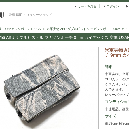
カートを見る
ログイン
沖縄 福岡 ミリタリーショップ
ポーチ/マガジンポーチ
>
USAF
>
米軍実物 ABU ダブルピストル マガジンポーチ 9mm カイデ
物 ABU ダブルピストル マガジンポーチ 9mm カイデックス 空軍 USA
米軍実物 A
チ 9mm カ
詳細
米軍実物、空軍
ABUカラーの
クス入り。ベレ
入できます。
レターパックプ
コンディショ
未使用品。画像
サイズ
縦13cm×横8cm