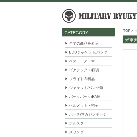
TOP
>
CATEGORY
米軍実
全ての商品を表示
BDUジャケット/パンツ
ベスト・アーマー
ゴアテックス/雨具
フライト衣料品
ジャケット/パンツ類
バックパック/BAG
ヘルメット・帽子
ポーチ/マガジンポーチ
ホルスター
スリング