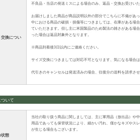
不良品・当店の発送ミスによる場合のみ、返品・交換お受けいた
お届けしました商品が商品説明以外の部分でこちらに不備があっ
中における商品の破損・損傷等につきましては、在庫がある場合
ていただきます。但し主に米国製品のため製法の雑さがある場合
った場合は返品対象外となります。
・交換につい
※商品到着後3日以内にご連絡ください。
サイズ交換につきましては対応不可となります、気になる場合は
代引きのキャンセルは発送済みの場合、往復分の送料を請求させ
について
当社の取り扱う商品に関しましては、主に軍用品（放出品）や中
用品であっても保管状況により、細かい汚れ、僅かなキズやスレ
が生じる場合もございます。
の状態