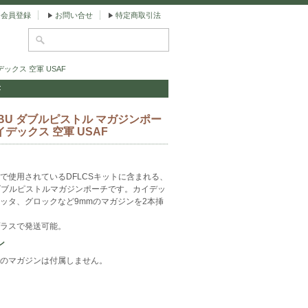
会員登録
お問い合せ
特定商取引法
ックス 空軍 USAF
F
BU ダブルピストル マガジンポー
イデックス 空軍 USAF
で使用されているDFLCSキットに含まれる、
ダブルピストルマガジンポーチです。カイデッ
ッタ、グロックなど9mmのマガジンを2本挿
ラスで発送可能。
ン
のマガジンは付属しません。