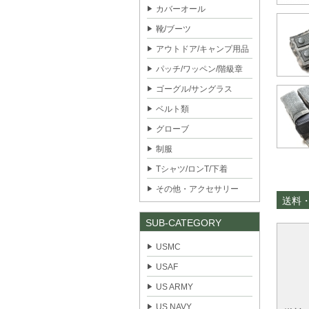
カバーオール
靴/ブーツ
アウトドア/キャンプ用品
パッチ/ワッペン/階級章
ゴーグル/サングラス
ベルト類
グローブ
制服
Tシャツ/ロンT/下着
その他・アクセサリー
送料
SUB-CATEGORY
USMC
USAF
US ARMY
US NAVY