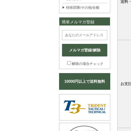
送料
特殊部隊/その他/全般
簡単メルマガ登録
メルマガ登録/解除
解除の場合チェック
10000円以上で送料無料
お支