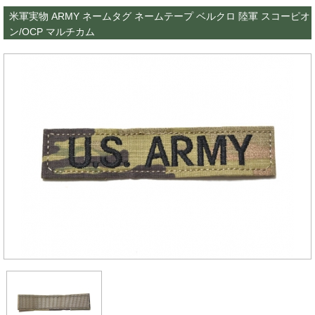
米軍実物 ARMY ネームタグ ネームテープ ベルクロ 陸軍 スコーピオ
ン/OCP マルチカム