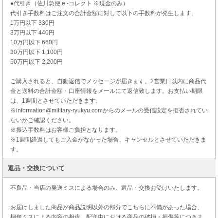
●代引き（佐川急便 e -コレクト ※現金のみ）
代引き手数料はご注文の合計金額に対して以下の手数料が発生します。
1万円以下 330円
3万円以下 440円
10万円以下 660円
30万円以下 1,100円
50万円以下 2,200円
ご購入されると、自動返信でメッセージが届きます。2営業日以内に商品代
金と送料の合計金額・口座情報をメールにて返信致します。お支払い期限
は、1週間とさせていただきます。
※information@military-ryukyu.comからのメールの受信設定を拒否されてい
ないかご確認ください。
※振込手数料はお客様ご負担となります。
※1週間経過してもご入金がなかった場合、キャンセルとさせていただきま
す。
返品・交換について
不良品・当店の発送ミスによる場合のみ、返品・交換お受けいたします。
お届けしました商品が商品説明以外の部分でこちらに不備があった場合、
梱包ミスによる内容の相違、配送中における商品の破損・損傷等につきま