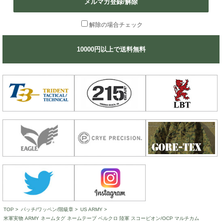
メルマガ登録/解除
解除の場合チェック
10000円以上で送料無料
TOP
>
パッチ/ワッペン/階級章
>
US ARMY
>
米軍実物 ARMY ネームタグ ネームテープ ベルクロ 陸軍 スコーピオン/OCP マルチカム