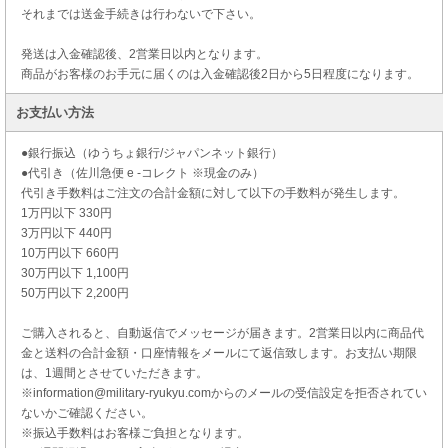
それまでは送金手続きは行わないで下さい。
発送は入金確認後、2営業日以内となります。
商品がお客様のお手元に届くのは入金確認後2日から5日程度になります。
お支払い方法
●銀行振込（ゆうちょ銀行/ジャパンネット銀行）
●代引き（佐川急便 e -コレクト ※現金のみ）
代引き手数料はご注文の合計金額に対して以下の手数料が発生します。
1万円以下 330円
3万円以下 440円
10万円以下 660円
30万円以下 1,100円
50万円以下 2,200円
ご購入されると、自動返信でメッセージが届きます。2営業日以内に商品代
金と送料の合計金額・口座情報をメールにて返信致します。お支払い期限
は、1週間とさせていただきます。
※information@military-ryukyu.comからのメールの受信設定を拒否されてい
ないかご確認ください。
※振込手数料はお客様ご負担となります。