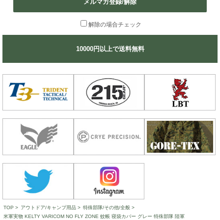
メルマガ登録/解除
解除の場合チェック
10000円以上で送料無料
TOP
>
アウトドア/キャンプ用品
>
特殊部隊/その他/全般
>
米軍実物 KELTY VARICOM NO FLY ZONE 蚊帳 寝袋カバー グレー 特殊部隊 陸軍