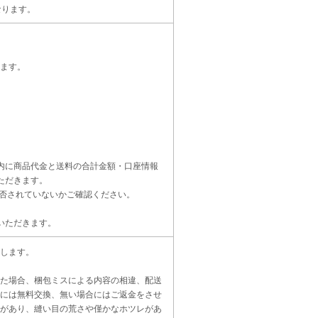
なります。
ます。
内に商品代金と送料の合計金額・口座情報
ただきます。
受信設定を拒否されていないかご確認ください。
いただきます。
します。
た場合、梱包ミスによる内容の相違、配送
には無料交換、無い場合にはご返金をさせ
があり、縫い目の荒さや僅かなホツレがあ