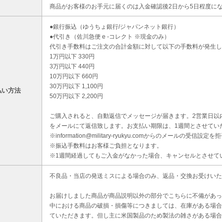
商品がお客様のお手元に届くのは入金確認後2日から5日程度に
●銀行振込（ゆうちょ銀行/ジャパンネット銀行）
●代引き（佐川急便 e -コレクト ※現金のみ）
代引き手数料はご注文の合計金額に対して以下の手数料が発生し
1万円以下 330円
3万円以下 440円
10万円以下 660円
30万円以下 1,100円
払い方法
50万円以下 2,200円
ご購入されると、自動返信でメッセージが届きます。2営業日以
をメールにて返信致します。お支払い期限は、1週間とさせてい
※information@military-ryukyu.comからのメールの
※振込手数料はお客様ご負担となります。
※1週間経過してもご入金がなかった場合、キャンセルとさせて
不良品・当店の発送ミスによる場合のみ、返品・交換お受けいた
お届けしました商品が商品説明以外の部分でこちらに不備があっ
中における商品の破損・損傷等につきましては、在庫がある場合
ていただきます。但し主に米国製品のため製法の雑さがある場合