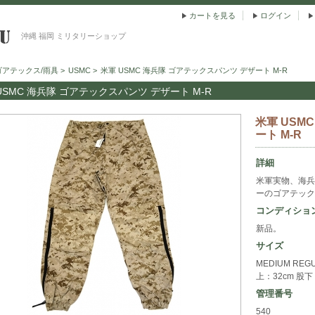
カートを見る
ログイン
沖縄 福岡 ミリタリーショップ
ゴアテックス/雨具
>
USMC
>
米軍 USMC 海兵隊 ゴアテックスパンツ デザート M-R
USMC 海兵隊 ゴアテックスパンツ デザート M-R
米軍 USM
ート M-R
詳細
米軍実物、海兵
ーのゴアテック
コンディショ
新品。
サイズ
MEDIUM RE
上：32cm 股下
管理番号
540