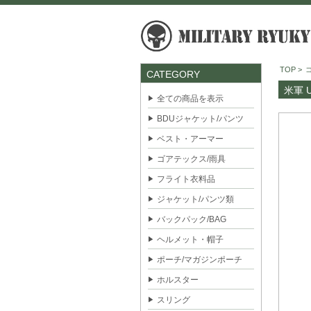
TOP
>
CATEGORY
米軍 
全ての商品を表示
BDUジャケット/パンツ
ベスト・アーマー
ゴアテックス/雨具
フライト衣料品
ジャケット/パンツ類
バックパック/BAG
ヘルメット・帽子
ポーチ/マガジンポーチ
ホルスター
スリング