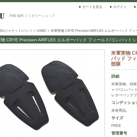
カートを見る
ログイン
沖縄 福岡 ミリタリーショップ
BDUジャケット/パンツ
>
USMC
>
米軍実物 CRYE Precision AIRFLEX エルボーパッド
物 CRYE Precision AIRFLEX エルボーパッド フィールド/コンバット
米軍実物 CRY
パッド フィ
部隊
詳細
米軍実物、特殊部
ャツ/コンバッ
レターパックプ
コンディショ
未使用品。
サイズ
FREE
管理番号