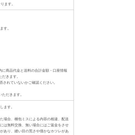
なります。
ます。
内に商品代金と送料の合計金額・口座情報
ただきます。
受信設定を拒否されていないかご確認ください。
いただきます。
します。
た場合、梱包ミスによる内容の相違、配送
には無料交換、無い場合にはご返金をさせ
があり、縫い目の荒さや僅かなホツレがあ