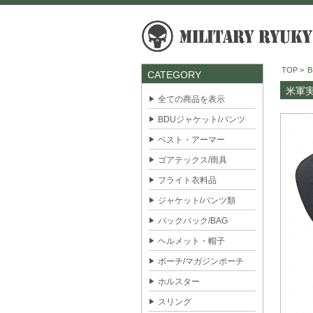
TOP
>
CATEGORY
米軍実
全ての商品を表示
BDUジャケット/パンツ
ベスト・アーマー
ゴアテックス/雨具
フライト衣料品
ジャケット/パンツ類
バックパック/BAG
ヘルメット・帽子
ポーチ/マガジンポーチ
ホルスター
スリング