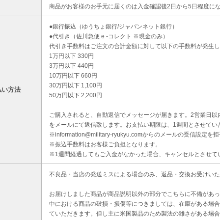
商品がお客様のお手元に届くのは入金確認後2日から5日程度に
●銀行振込（ゆうちょ銀行/ジャパンネット銀行）
●代引き（佐川急便 e -コレクト ※現金のみ）
代引き手数料はご注文の合計金額に対して以下の手数料が発生し
1万円以下 330円
3万円以下 440円
10万円以下 660円
30万円以下 1,100円
払い方法
50万円以下 2,200円
ご購入されると、自動返信でメッセージが届きます。2営業日以
をメールにて返信致します。お支払い期限は、1週間とさせてい
※information@military-ryukyu.comからのメールの
※振込手数料はお客様ご負担となります。
※1週間経過してもご入金がなかった場合、キャンセルとさせて
不良品・当店の発送ミスによる場合のみ、返品・交換お受けいた
お届けしました商品が商品説明以外の部分でこちらに不備があっ
中における商品の破損・損傷等につきましては、在庫がある場合
ていただきます。但し主に米国製品のため製法の雑さがある場合