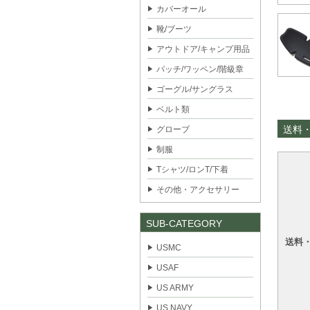
カバーオール
靴/ブーツ
アウトドア/キャンプ用品
パッチ/ワッペン/階級章
ゴーグル/サングラス
ベルト類
送料
グローブ
制服
Tシャツ/ロンT/下着
その他・アクセサリー
SUB-CATEGORY
送料
USMC
USAF
US ARMY
US NAVY