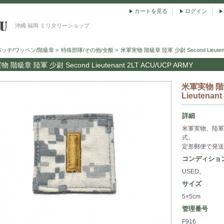
カートを見る
ログイン
沖縄 福岡 ミリタリーショップ
パッチ/ワッペン/階級章
>
特殊部隊/その他/全般
>
米軍実物 階級章 陸軍 少尉 Second Lieutena
 階級章 陸軍 少尉 Second Lieutenant 2LT ACU/UCP ARMY
米軍実物 階級
Lieutenan
詳細
米軍実物、陸軍
式。
定形郵便で発送
コンディショ
USED。
サイズ
5×5cm
管理番号
F916