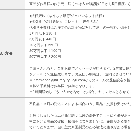
商品がお客様のお手元に届くのは入金確認後2日から5日程度に
●銀行振込（ゆうちょ銀行/ジャパンネット銀行）
●代引き（佐川急便 e -コレクト ※現金のみ）
代引き手数料はご注文の合計金額に対して以下の手数料が発生し
1万円以下 330円
3万円以下 440円
10万円以下 660円
30万円以下 1,100円
払い方法
50万円以下 2,200円
ご購入されると、自動返信でメッセージが届きます。2営業日以
をメールにて返信致します。お支払い期限は、1週間とさせてい
※information@military-ryukyu.comからのメールの
※振込手数料はお客様ご負担となります。
※1週間経過してもご入金がなかった場合、キャンセルとさせて
不良品・当店の発送ミスによる場合のみ、返品・交換お受けいた
お届けしました商品が商品説明以外の部分でこちらに不備があっ
中における商品の破損・損傷等につきましては、在庫がある場合
ていただきます。但し主に米国製品のため製法の雑さがある場合