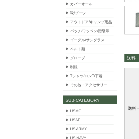
カバーオール
靴/ブーツ
アウトドア/キャンプ用品
パッチ/ワッペン/階級章
ゴーグル/サングラス
ベルト類
送料
グローブ
制服
Tシャツ/ロンT/下着
その他・アクセサリー
SUB-CATEGORY
送料
USMC
USAF
US ARMY
US NAVY