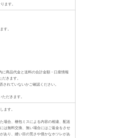
なります。
ます。
内に商品代金と送料の合計金額・口座情報
ただきます。
受信設定を拒否されていないかご確認ください。
いただきます。
します。
た場合、梱包ミスによる内容の相違、配送
には無料交換、無い場合にはご返金をさせ
があり、縫い目の荒さや僅かなホツレがあ