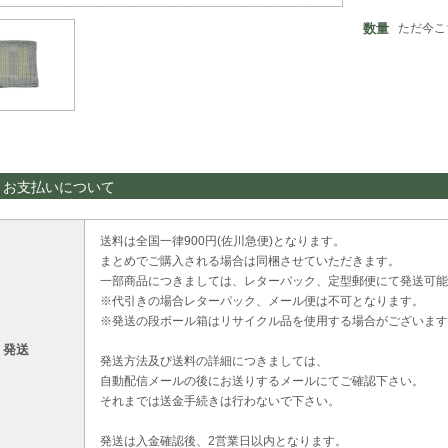
数量
ただ今こ
・お支払いについて
送料は全国一律900円(佐川急便)となります。
まとめでご購入される場合は同梱させていただきます。
一部商品につきましては、レターパック、定型郵便にて発送可能
※代引きの場合レターパック、メール便は不可となります。
※発送の段ボール箱はリサイクル品を使用する場合がございます
・発送
発送方法及び送料の詳細につきましては、
自動配信メールの後にお送りするメールにてご確認下さい。
それまでは送金手続きは行わないで下さい。
発送は入金確認後、2営業日以内となります。