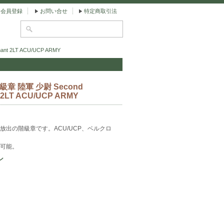
会員登録
お問い合せ
特定商取引法
nt 2LT ACU/UCP ARMY
章 陸軍 少尉 Second
t 2LT ACU/UCP ARMY
放出の階級章です。ACU/UCP、ベルクロ
可能。
ン