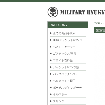
TOP
>
CATEGORY
米軍実物
全ての商品を表示
BDUジャケット/パンツ
ベスト・アーマー
ゴアテックス/雨具
フライト衣料品
ジャケット/パンツ類
バックパック/BAG
ヘルメット・帽子
ポーチ/マガジンポーチ
ホルスター
スリング