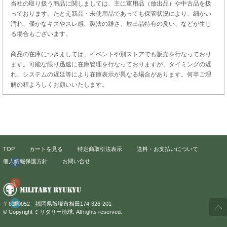
当社の取り扱う商品に関しましては、主に軍用品（放出品）や中古品を扱
っております。たとえ新品・未使用品であっても保管状況により、細かい
汚れ、僅かなキズやスレ感、製法の雑さ、放出品特有の臭い、などが生じ
る場合もございます。
商品の在庫につきましては、イベントや別ストアでも販売を行なっており
ます。可能な限り迅速に在庫管理を行なっておりますが、タイミングの遅
れ、システムの遅延等により在庫表示が異なる場合があります。何卒ご理
解の程よろしくお願いいたします。
TOP
カートを見る
特定商取引法表示
送料・お支払いについて
個人情報保護方針
お問い合せ
〒8200052 福岡県飯塚市相田174-326-201
© Copyright ミリタリー琉球. All rights reserved.