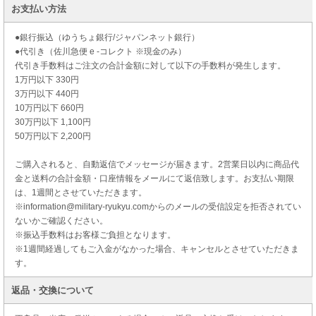
お支払い方法
●銀行振込（ゆうちょ銀行/ジャパンネット銀行）
●代引き（佐川急便 e -コレクト ※現金のみ）
代引き手数料はご注文の合計金額に対して以下の手数料が発生します。
1万円以下 330円
3万円以下 440円
10万円以下 660円
30万円以下 1,100円
50万円以下 2,200円
ご購入されると、自動返信でメッセージが届きます。2営業日以内に商品代
金と送料の合計金額・口座情報をメールにて返信致します。お支払い期限
は、1週間とさせていただきます。
※information@military-ryukyu.comからのメールの受信設定を拒否されてい
ないかご確認ください。
※振込手数料はお客様ご負担となります。
※1週間経過してもご入金がなかった場合、キャンセルとさせていただきま
す。
返品・交換について