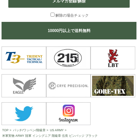
メルマガ登録/解除
解除の場合チェック
10000円以上で送料無料
TOP
>
パッチ/ワッペン/階級章
>
US ARMY
>
米軍実物 ARMY 陸軍 インシグニア 階級章 伍長 ピンバッジ ブラック