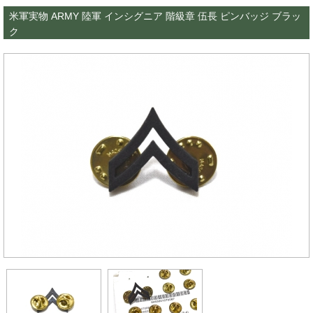
米軍実物 ARMY 陸軍 インシグニア 階級章 伍長 ピンバッジ ブラッ
ク