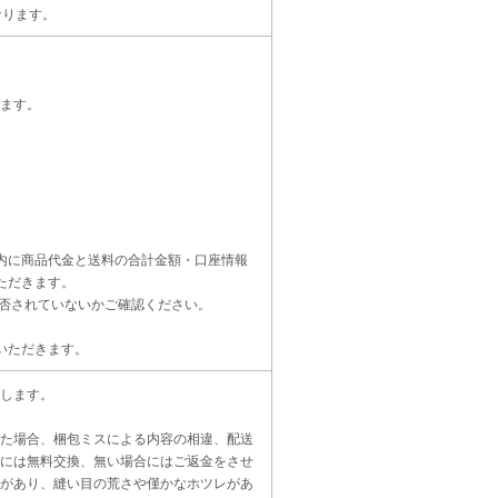
なります。
ます。
内に商品代金と送料の合計金額・口座情報
ただきます。
受信設定を拒否されていないかご確認ください。
いただきます。
します。
た場合、梱包ミスによる内容の相違、配送
には無料交換、無い場合にはご返金をさせ
があり、縫い目の荒さや僅かなホツレがあ