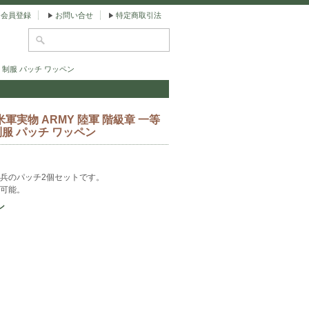
会員登録
お問い合せ
特定商取引法
ス 制服 パッチ ワッペン
米軍実物 ARMY 陸軍 階級章 一等
制服 パッチ ワッペン
兵のパッチ2個セットです。
可能。
ン