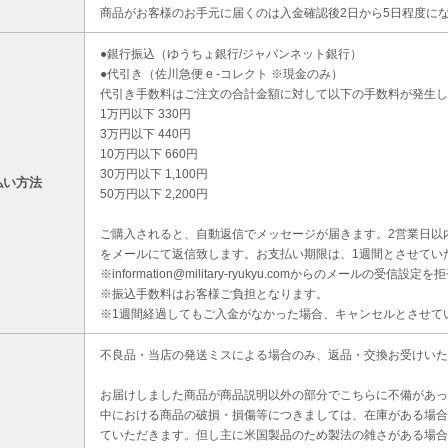
商品がお客様のお手元に届くのは入金確認後2日から5日程度に
●銀行振込（ゆうちょ銀行/ジャパンネット銀行）
●代引き（佐川急便 e -コレクト ※現金のみ）
代引き手数料はご注文の合計金額に対して以下の手数料が発生し
1万円以下 330円
3万円以下 440円
10万円以下 660円
30万円以下 1,100円
払い方法
50万円以下 2,200円
ご購入されると、自動返信でメッセージが届きます。2営業日以
をメールにて返信致します。お支払い期限は、1週間とさせてい
※information@military-ryukyu.comからのメールの
※振込手数料はお客様ご負担となります。
※1週間経過してもご入金がなかった場合、キャンセルとさせて
不良品・当店の発送ミスによる場合のみ、返品・交換お受けいた
お届けしました商品が商品説明以外の部分でこちらに不備があっ
中における商品の破損・損傷等につきましては、在庫がある場合
ていただきます。但し主に米国製品のため製法の雑さがある場合