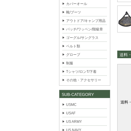
カバーオール
靴/ブーツ
アウトドア/キャンプ用品
パッチ/ワッペン/階級章
ゴーグル/サングラス
ベルト類
送料
グローブ
制服
Tシャツ/ロンT/下着
その他・アクセサリー
SUB-CATEGORY
送料
USMC
USAF
US ARMY
US NAVY