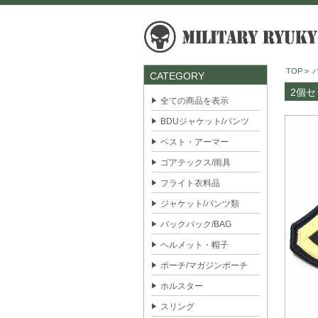
TOP
>
CATEGORY
2個セ
全ての商品を表示
BDUジャケット/パンツ
ベスト・アーマー
ゴアテックス/雨具
フライト衣料品
ジャケット/パンツ類
バックパック/BAG
ヘルメット・帽子
ポーチ/マガジンポーチ
ホルスター
スリング