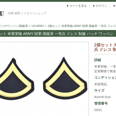
カートを見る
ログイン
沖縄 福岡 ミリタリーショップ
パッチ/ワッペン/階級章
>
US ARMY
>
2個セット 米軍実物 ARMY 陸軍 階級章 一等兵 ドレ
ット 米軍実物 ARMY 陸軍 階級章 一等兵 ドレス 制服 パッチ ワッペン
2個セット 
兵 ドレス 
詳細
米軍実物、一等
定形郵便で発送
コンディショ
未使用品。
サイズ
8cm×8.5cm
管理番号
G031