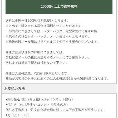
10000円以上で送料無料
送料は全国一律900円(佐川急便)となります。
まとめでご購入される場合は同梱させていただきます。
一部商品につきましては、レターパック、定型郵便にて発送可能。
※代引きの場合レターパック、メール便は不可となります。
※発送の段ボール箱はリサイクル品を使用する場合がございます。
発送方法及び送料の詳細につきましては、
自動配信メールの後にお送りするメールにてご確認下さい。
それまでは送金手続きは行わないで下さい。
発送は入金確認後、2営業日以内となります。
商品がお客様のお手元に届くのは入金確認後2日から5日程度になります。
お支払い方法
●銀行振込（ゆうちょ銀行/ジャパンネット銀行）
●代引き（佐川急便 e -コレクト ※現金のみ）
代引き手数料はご注文の合計金額に対して以下の手数料が発生します。
1万円以下 330円