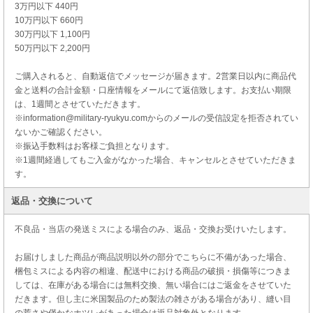
3万円以下 440円
10万円以下 660円
30万円以下 1,100円
50万円以下 2,200円
ご購入されると、自動返信でメッセージが届きます。2営業日以内に商品代
金と送料の合計金額・口座情報をメールにて返信致します。お支払い期限
は、1週間とさせていただきます。
※information@military-ryukyu.comからのメールの受信設定を拒否されてい
ないかご確認ください。
※振込手数料はお客様ご負担となります。
※1週間経過してもご入金がなかった場合、キャンセルとさせていただきま
す。
返品・交換について
不良品・当店の発送ミスによる場合のみ、返品・交換お受けいたします。
お届けしました商品が商品説明以外の部分でこちらに不備があった場合、
梱包ミスによる内容の相違、配送中における商品の破損・損傷等につきま
しては、在庫がある場合には無料交換、無い場合にはご返金をさせていた
だきます。但し主に米国製品のため製法の雑さがある場合があり、縫い目
の荒さや僅かなホツレがあった場合は返品対象外となります。