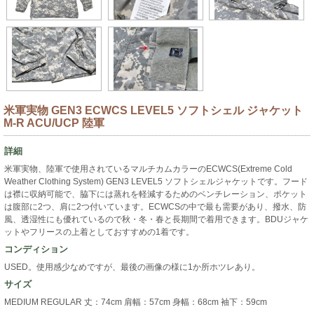
米軍実物 GEN3 ECWCS LEVEL5 ソフトシェル ジャケット
M-R ACU/UCP 陸軍
詳細
米軍実物、陸軍で使用されているマルチカムカラーのECWCS(Extreme Cold
Weather Clothing System) GEN3 LEVEL5 ソフトシェルジャケットです。フード
は襟に収納可能で、脇下には蒸れを軽減するためのベンチレーション、ポケット
は腹部に2つ、肩に2つ付いています。ECWCSの中で最も需要があり、撥水、防
風、透湿性にも優れているので秋・冬・春と長期間で着用できます。BDUジャケ
ットやフリースの上着としておすすめの1着です。
コンディション
USED。使用感少なめですが、最後の画像の様に1か所ホツレあり。
サイズ
MEDIUM REGULAR 丈：74cm 肩幅：57cm 身幅：68cm 袖下：59cm