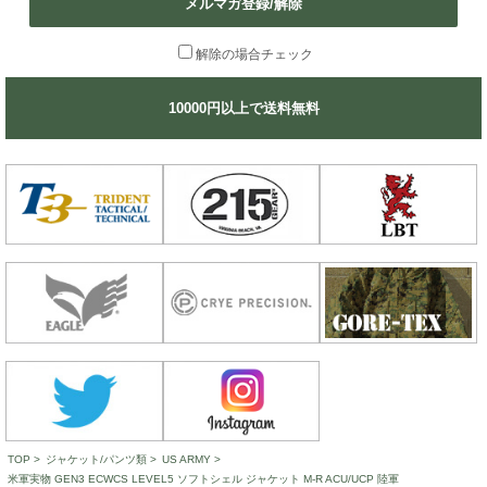
メルマガ登録/解除
解除の場合チェック
10000円以上で送料無料
TOP
>
ジャケット/パンツ類
>
US ARMY
>
米軍実物 GEN3 ECWCS LEVEL5 ソフトシェル ジャケット M-R ACU/UCP 陸軍