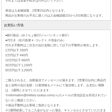
それまでは送金手続きは行わないで下さい。
発送は入金確認後、2営業日以内となります。
商品がお客様のお手元に届くのは入金確認後2日から5日程度になります。
お支払い方法
●銀行振込（ゆうちょ銀行/ジャパンネット銀行）
●代引き（佐川急便 e -コレクト ※現金のみ）
代引き手数料はご注文の合計金額に対して以下の手数料が発生します。
1万円以下 330円
3万円以下 440円
10万円以下 660円
30万円以下 1,100円
50万円以下 2,200円
ご購入されると、自動返信でメッセージが届きます。2営業日以内に商品代
金と送料の合計金額・口座情報をメールにて返信致します。お支払い期限
は、1週間とさせていただきます。
※information@military-ryukyu.comからのメールの受信設定を拒否されてい
ないかご確認ください。
※振込手数料はお客様ご負担となります。
※1週間経過してもご入金がなかった場合、キャンセルとさせていただきま