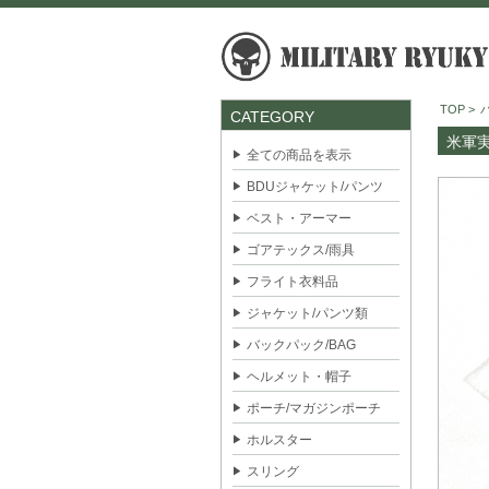
TOP
>
CATEGORY
米軍実物
全ての商品を表示
BDUジャケット/パンツ
ベスト・アーマー
ゴアテックス/雨具
フライト衣料品
ジャケット/パンツ類
バックパック/BAG
ヘルメット・帽子
ポーチ/マガジンポーチ
ホルスター
スリング