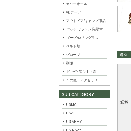
カバーオール
靴/ブーツ
アウトドア/キャンプ用品
パッチ/ワッペン/階級章
ゴーグル/サングラス
ベルト類
送料
グローブ
制服
Tシャツ/ロンT/下着
その他・アクセサリー
SUB-CATEGORY
送料
USMC
USAF
US ARMY
US NAVY