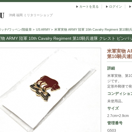
カートを見る
ログイン
沖縄 福岡 ミリタリーショップ
パッチ/ワッペン/階級章
>
US ARMY
>
米軍実物 ARMY 陸軍 10th Cavalry Regiment 
 ARMY 陸軍 10th Cavalry Regiment 第10騎兵連隊 クレスト ピンバ
米軍実物 ARM
第10騎兵連
詳細
米軍実物、第10騎兵
ジです。
定形外郵便で発
コンディショ
未使用品。
サイズ
2.7cm×2.9cm
管理番号
G503