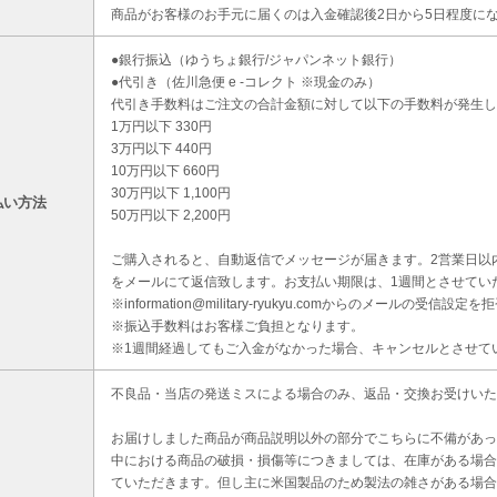
商品がお客様のお手元に届くのは入金確認後2日から5日程度に
●銀行振込（ゆうちょ銀行/ジャパンネット銀行）
●代引き（佐川急便 e -コレクト ※現金のみ）
代引き手数料はご注文の合計金額に対して以下の手数料が発生し
1万円以下 330円
3万円以下 440円
10万円以下 660円
30万円以下 1,100円
払い方法
50万円以下 2,200円
ご購入されると、自動返信でメッセージが届きます。2営業日以
をメールにて返信致します。お支払い期限は、1週間とさせてい
※information@military-ryukyu.comからのメールの
※振込手数料はお客様ご負担となります。
※1週間経過してもご入金がなかった場合、キャンセルとさせて
不良品・当店の発送ミスによる場合のみ、返品・交換お受けいた
お届けしました商品が商品説明以外の部分でこちらに不備があっ
中における商品の破損・損傷等につきましては、在庫がある場合
ていただきます。但し主に米国製品のため製法の雑さがある場合