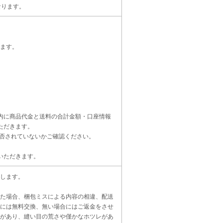
なります。
ます。
内に商品代金と送料の合計金額・口座情報
ただきます。
受信設定を拒否されていないかご確認ください。
いただきます。
します。
た場合、梱包ミスによる内容の相違、配送
には無料交換、無い場合にはご返金をさせ
があり、縫い目の荒さや僅かなホツレがあ