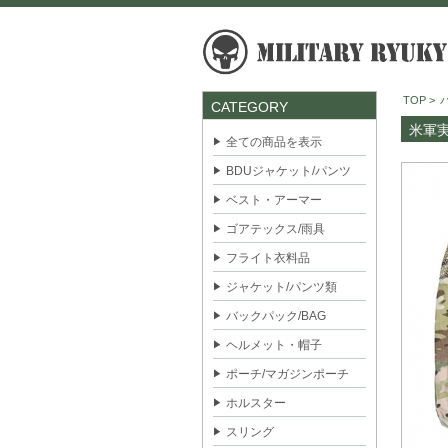
TOP
>
CATEGORY
米軍実
全ての商品を表示
BDUジャケット/パンツ
ベスト・アーマー
ゴアテックス/雨具
フライト衣料品
ジャケット/パンツ類
バックパック/BAG
ヘルメット・帽子
ポーチ/マガジンポーチ
ホルスター
スリング