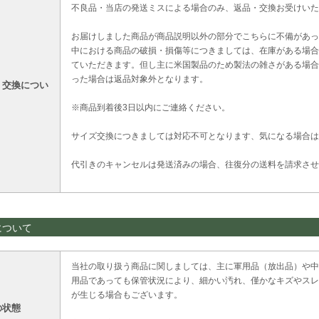
不良品・当店の発送ミスによる場合のみ、返品・交換お受けいた
お届けしました商品が商品説明以外の部分でこちらに不備があっ
中における商品の破損・損傷等につきましては、在庫がある場合
ていただきます。但し主に米国製品のため製法の雑さがある場合
った場合は返品対象外となります。
・交換につい
※商品到着後3日以内にご連絡ください。
サイズ交換につきましては対応不可となります、気になる場合は
代引きのキャンセルは発送済みの場合、往復分の送料を請求させ
について
当社の取り扱う商品に関しましては、主に軍用品（放出品）や中
用品であっても保管状況により、細かい汚れ、僅かなキズやスレ
が生じる場合もございます。
の状態