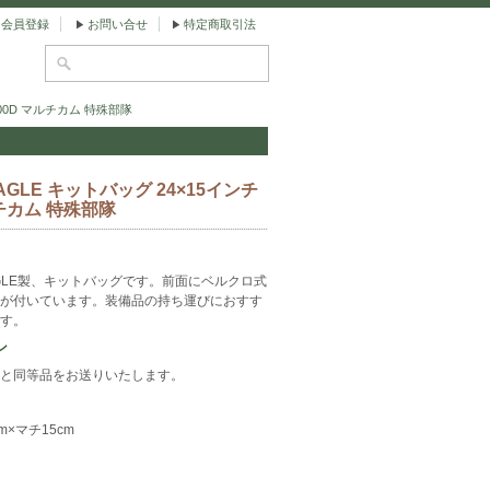
会員登録
お問い合せ
特定商取引法
500D マルチカム 特殊部隊
AGLE キットバッグ 24×15インチ
ルチカム 特殊部隊
GLE製、キットバッグです。前面にベルクロ式
が付いています。装備品の持ち運びにおすす
す。
ン
と同等品をお送りいたします。
cm×マチ15cm