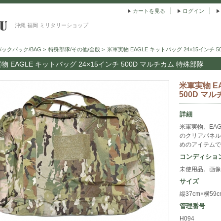
カートを見る
ログイン
沖縄 福岡 ミリタリーショップ
バックパック/BAG
>
特殊部隊/その他/全般
>
米軍実物 EAGLE キットバッグ 24×15インチ 
物 EAGLE キットバッグ 24×15インチ 500D マルチカム 特殊部隊
米軍実物 E
500D マ
詳細
米軍実物、EA
のクリアパネル
めのアイテムで
コンディショ
未使用品。画像
サイズ
縦37cm×横59
管理番号
H094