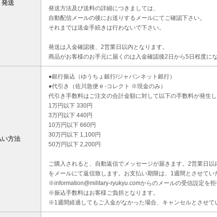
・発送
発送方法及び送料の詳細につきましては、
自動配信メールの後にお送りするメールにてご確認下さい。
それまでは送金手続きは行わないで下さい。
発送は入金確認後、2営業日以内となります。
商品がお客様のお手元に届くのは入金確認後2日から5日程度に
●銀行振込（ゆうちょ銀行/ジャパンネット銀行）
●代引き（佐川急便 e -コレクト ※現金のみ）
代引き手数料はご注文の合計金額に対して以下の手数料が発生し
1万円以下 330円
3万円以下 440円
10万円以下 660円
30万円以下 1,100円
払い方法
50万円以下 2,200円
ご購入されると、自動返信でメッセージが届きます。2営業日以
をメールにて返信致します。お支払い期限は、1週間とさせてい
※information@military-ryukyu.comからのメールの
※振込手数料はお客様ご負担となります。
※1週間経過してもご入金がなかった場合、キャンセルとさせて