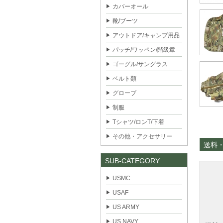
カバーオール
靴/ブーツ
アウトドア/キャンプ用品
パッチ/ワッペン/階級章
ゴーグル/サングラス
ベルト類
グローブ
制服
Tシャツ/ロンT/下着
その他・アクセサリー
送料
SUB-CATEGORY
USMC
USAF
US ARMY
US NAVY