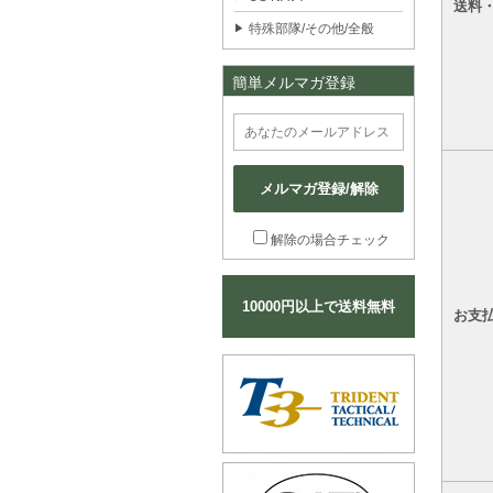
送料
特殊部隊/その他/全般
簡単メルマガ登録
メルマガ登録/解除
解除の場合チェック
10000円以上で送料無料
お支