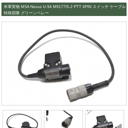
米軍実物 MSA Nexus U-94 M9177/5-2 PTT 6PIN スイッチ ケーブル
特殊部隊 グリーンベレー