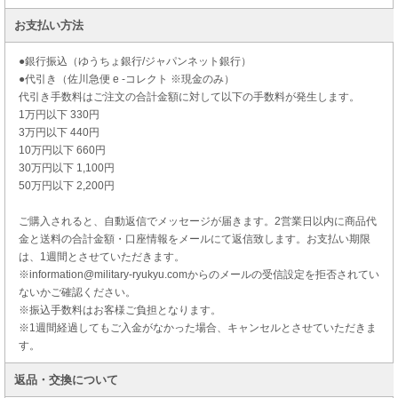
お支払い方法
●銀行振込（ゆうちょ銀行/ジャパンネット銀行）
●代引き（佐川急便 e -コレクト ※現金のみ）
代引き手数料はご注文の合計金額に対して以下の手数料が発生します。
1万円以下 330円
3万円以下 440円
10万円以下 660円
30万円以下 1,100円
50万円以下 2,200円
ご購入されると、自動返信でメッセージが届きます。2営業日以内に商品代
金と送料の合計金額・口座情報をメールにて返信致します。お支払い期限
は、1週間とさせていただきます。
※information@military-ryukyu.comからのメールの受信設定を拒否されてい
ないかご確認ください。
※振込手数料はお客様ご負担となります。
※1週間経過してもご入金がなかった場合、キャンセルとさせていただきま
す。
返品・交換について