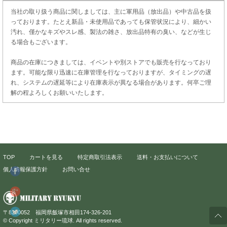
当社の取り扱う商品に関しましては、主に軍用品（放出品）や中古品を扱
っております。たとえ新品・未使用品であっても保管状況により、細かい
汚れ、僅かなキズやスレ感、製法の雑さ、放出品特有の臭い、などが生じ
る場合もございます。
商品の在庫につきましては、イベントや別ストアでも販売を行なっており
ます。可能な限り迅速に在庫管理を行なっておりますが、タイミングの遅
れ、システムの遅延等により在庫表示が異なる場合があります。何卒ご理
解の程よろしくお願いいたします。
TOP
カートを見る
特定商取引法表示
送料・お支払いについて
個人情報保護方針
お問い合せ
〒8200052 福岡県飯塚市相田174-326-201
© Copyright ミリタリー琉球. All rights reserved.