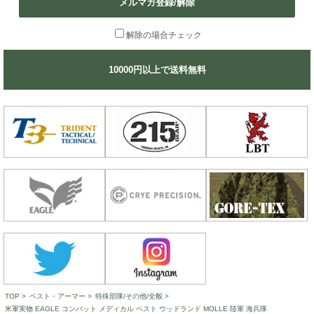
メルマガ登録/解除
解除の場合チェック
10000円以上で送料無料
TOP
>
ベスト・アーマー
>
特殊部隊/その他/全般
>
米軍実物 EAGLE コンバット メディカル ベスト ウッドランド MOLLE 陸軍 海兵隊