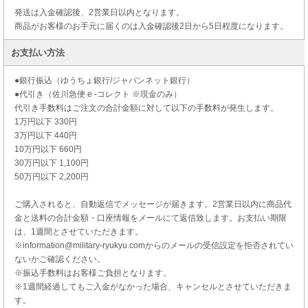
発送は入金確認後、2営業日以内となります。
商品がお客様のお手元に届くのは入金確認後2日から5日程度になります。
お支払い方法
●銀行振込（ゆうちょ銀行/ジャパンネット銀行）
●代引き（佐川急便 e -コレクト ※現金のみ）
代引き手数料はご注文の合計金額に対して以下の手数料が発生します。
1万円以下 330円
3万円以下 440円
10万円以下 660円
30万円以下 1,100円
50万円以下 2,200円
ご購入されると、自動返信でメッセージが届きます。2営業日以内に商品代
金と送料の合計金額・口座情報をメールにて返信致します。お支払い期限
は、1週間とさせていただきます。
※information@military-ryukyu.comからのメールの受信設定を拒否されてい
ないかご確認ください。
※振込手数料はお客様ご負担となります。
※1週間経過してもご入金がなかった場合、キャンセルとさせていただきま
す。