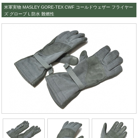
米軍実物 MASLEY GORE-TEX CWF コールドウェザー フライヤー
ズ グローブ L 防水 難燃性