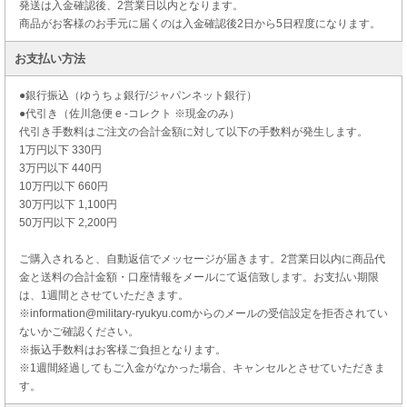
発送は入金確認後、2営業日以内となります。
商品がお客様のお手元に届くのは入金確認後2日から5日程度になります。
お支払い方法
●銀行振込（ゆうちょ銀行/ジャパンネット銀行）
●代引き（佐川急便 e -コレクト ※現金のみ）
代引き手数料はご注文の合計金額に対して以下の手数料が発生します。
1万円以下 330円
3万円以下 440円
10万円以下 660円
30万円以下 1,100円
50万円以下 2,200円
ご購入されると、自動返信でメッセージが届きます。2営業日以内に商品代
金と送料の合計金額・口座情報をメールにて返信致します。お支払い期限
は、1週間とさせていただきます。
※information@military-ryukyu.comからのメールの受信設定を拒否されてい
ないかご確認ください。
※振込手数料はお客様ご負担となります。
※1週間経過してもご入金がなかった場合、キャンセルとさせていただきま
す。