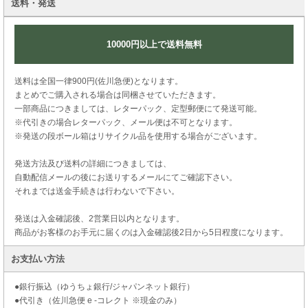
送料・発送
10000円以上で送料無料
送料は全国一律900円(佐川急便)となります。
まとめでご購入される場合は同梱させていただきます。
一部商品につきましては、レターパック、定型郵便にて発送可能。
※代引きの場合レターパック、メール便は不可となります。
※発送の段ボール箱はリサイクル品を使用する場合がございます。
発送方法及び送料の詳細につきましては、
自動配信メールの後にお送りするメールにてご確認下さい。
それまでは送金手続きは行わないで下さい。
発送は入金確認後、2営業日以内となります。
商品がお客様のお手元に届くのは入金確認後2日から5日程度になります。
お支払い方法
●銀行振込（ゆうちょ銀行/ジャパンネット銀行）
●代引き（佐川急便 e -コレクト ※現金のみ）