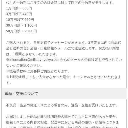
代引き手数料はご注文の合計金額に対して以下の手数料が発生します。
1万円以下 330円
3万円以下 440円
10万円以下 660円
30万円以下 1,100円
50万円以下 2,200円
ご購入されると、自動返信でメッセージが届きます。2営業日以内に商品代
金と送料の合計金額・口座情報をメールにて返信致します。お支払い期限
は、1週間とさせていただきます。
※information@military-ryukyu.comからのメールの受信設定を拒否されてい
ないかご確認ください。
※振込手数料はお客様ご負担となります。
※1週間経過してもご入金がなかった場合、キャンセルとさせていただきま
す。
返品・交換について
不良品・当店の発送ミスによる場合のみ、返品・交換お受けいたします。
お届けしました商品が商品説明以外の部分でこちらに不備があった場合、
梱包ミスによる内容の相違、配送中における商品の破損・損傷等につきま
しては、在庫がある場合には無料交換、無い場合にはご返金をさせていた