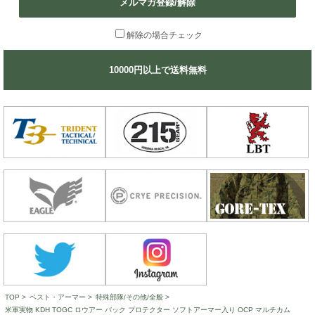
メルマガ登録/解除
解除の場合チェック
10000円以上で送料無料
TOP
>
ベスト・アーマー
>
特殊部隊/その他/全般
>
米軍実物 KDH TOGC ロウアー バック プロテクター ソフトアーマー入り OCP マルチカム