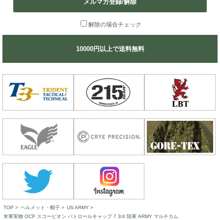
メルマガ登録/解除
解除の場合チェック
10000円以上で送料無料
TOP
>
ヘルメット・帽子
>
US ARMY
>
米軍実物 OCP スコーピオン パトロールキャップ 7 3/4 陸軍 ARMY マルチカム