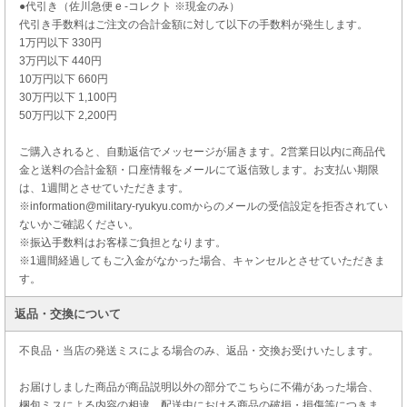
●代引き（佐川急便 e -コレクト ※現金のみ）
代引き手数料はご注文の合計金額に対して以下の手数料が発生します。
1万円以下 330円
3万円以下 440円
10万円以下 660円
30万円以下 1,100円
50万円以下 2,200円
ご購入されると、自動返信でメッセージが届きます。2営業日以内に商品代
金と送料の合計金額・口座情報をメールにて返信致します。お支払い期限
は、1週間とさせていただきます。
※information@military-ryukyu.comからのメールの受信設定を拒否されてい
ないかご確認ください。
※振込手数料はお客様ご負担となります。
※1週間経過してもご入金がなかった場合、キャンセルとさせていただきま
す。
返品・交換について
不良品・当店の発送ミスによる場合のみ、返品・交換お受けいたします。
お届けしました商品が商品説明以外の部分でこちらに不備があった場合、
梱包ミスによる内容の相違、配送中における商品の破損・損傷等につきま