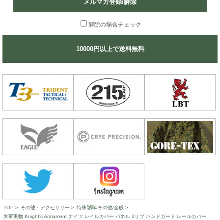
メルマガ登録/解除
解除の場合チェック
10000円以上で送料無料
TOP
>
その他・アクセサリー
>
特殊部隊/その他/全般
>
米軍実物 Knight's Armament ナイツ レイルカバー パネル 2リブ ハンドガード レールカバー