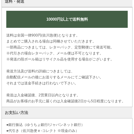
送料・発送
10000円以上で送料無料
送料は全国一律900円(佐川急便)となります。
まとめでご購入される場合は同梱させていただきます。
一部商品につきましては、レターパック、定型郵便にて発送可能。
※代引きの場合レターパック、メール便は不可となります。
※発送の段ボール箱はリサイクル品を使用する場合がございます。
発送方法及び送料の詳細につきましては、
自動配信メールの後にお送りするメールにてご確認下さい。
それまでは送金手続きは行わないで下さい。
発送は入金確認後、2営業日以内となります。
商品がお客様のお手元に届くのは入金確認後2日から5日程度になります。
お支払い方法
●銀行振込（ゆうちょ銀行/ジャパンネット銀行）
●代引き（佐川急便 e -コレクト ※現金のみ）