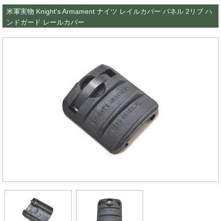
米軍実物 Knight's Armament ナイツ レイルカバー パネル 2リブ ハ
ンドガード レールカバー