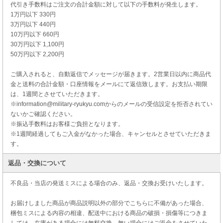
代引き手数料はご注文の合計金額に対して以下の手数料が発生します。
1万円以下 330円
3万円以下 440円
10万円以下 660円
30万円以下 1,100円
50万円以下 2,200円
ご購入されると、自動返信でメッセージが届きます。2営業日以内に商品代
金と送料の合計金額・口座情報をメールにて返信致します。お支払い期限
は、1週間とさせていただきます。
※information@military-ryukyu.comからのメールの受信設定を拒否されてい
ないかご確認ください。
※振込手数料はお客様ご負担となります。
※1週間経過してもご入金がなかった場合、キャンセルとさせていただきま
す。
返品・交換について
不良品・当店の発送ミスによる場合のみ、返品・交換お受けいたします。
お届けしました商品が商品説明以外の部分でこちらに不備があった場合、
梱包ミスによる内容の相違、配送中における商品の破損・損傷等につきま
しては、在庫がある場合には無料交換、無い場合にはご返金をさせていた