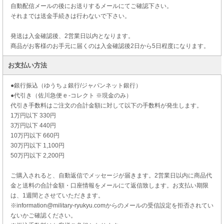
自動配信メールの後にお送りするメールにてご確認下さい。
それまでは送金手続きは行わないで下さい。
発送は入金確認後、2営業日以内となります。
商品がお客様のお手元に届くのは入金確認後2日から5日程度になります。
お支払い方法
●銀行振込（ゆうちょ銀行/ジャパンネット銀行）
●代引き（佐川急便 e -コレクト ※現金のみ）
代引き手数料はご注文の合計金額に対して以下の手数料が発生します。
1万円以下 330円
3万円以下 440円
10万円以下 660円
30万円以下 1,100円
50万円以下 2,200円
ご購入されると、自動返信でメッセージが届きます。2営業日以内に商品代
金と送料の合計金額・口座情報をメールにて返信致します。お支払い期限
は、1週間とさせていただきます。
※information@military-ryukyu.comからのメールの受信設定を拒否されてい
ないかご確認ください。