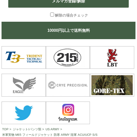
メルマガ登録/解除
解除の場合チェック
10000円以上で送料無料
TOP
>
ジャケット/パンツ類
>
US ARMY
>
米軍実物 M65 フィールドジャケット 防寒 ARMY 陸軍 ACU/UCP S/S