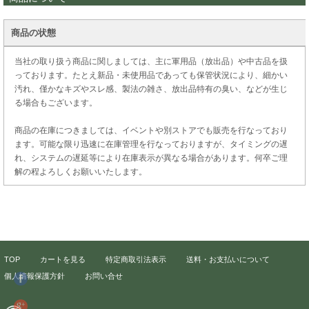
商品の状態
当社の取り扱う商品に関しましては、主に軍用品（放出品）や中古品を扱
っております。たとえ新品・未使用品であっても保管状況により、細かい
汚れ、僅かなキズやスレ感、製法の雑さ、放出品特有の臭い、などが生じ
る場合もございます。
商品の在庫につきましては、イベントや別ストアでも販売を行なっており
ます。可能な限り迅速に在庫管理を行なっておりますが、タイミングの遅
れ、システムの遅延等により在庫表示が異なる場合があります。何卒ご理
解の程よろしくお願いいたします。
TOP
カートを見る
特定商取引法表示
送料・お支払いについて
個人情報保護方針
お問い合せ