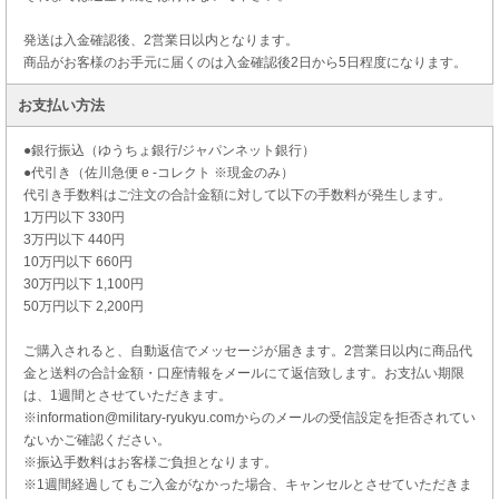
発送は入金確認後、2営業日以内となります。
商品がお客様のお手元に届くのは入金確認後2日から5日程度になります。
お支払い方法
●銀行振込（ゆうちょ銀行/ジャパンネット銀行）
●代引き（佐川急便 e -コレクト ※現金のみ）
代引き手数料はご注文の合計金額に対して以下の手数料が発生します。
1万円以下 330円
3万円以下 440円
10万円以下 660円
30万円以下 1,100円
50万円以下 2,200円
ご購入されると、自動返信でメッセージが届きます。2営業日以内に商品代
金と送料の合計金額・口座情報をメールにて返信致します。お支払い期限
は、1週間とさせていただきます。
※information@military-ryukyu.comからのメールの受信設定を拒否されてい
ないかご確認ください。
※振込手数料はお客様ご負担となります。
※1週間経過してもご入金がなかった場合、キャンセルとさせていただきま