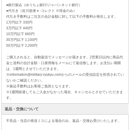
●銀行振込（ゆうちょ銀行/ジャパンネット銀行）
●代引き（佐川急便 e -コレクト ※現金のみ）
代引き手数料はご注文の合計金額に対して以下の手数料が発生します。
1万円以下 330円
3万円以下 440円
10万円以下 660円
30万円以下 1,100円
50万円以下 2,200円
ご購入されると、自動返信でメッセージが届きます。2営業日以内に商品代
金と送料の合計金額・口座情報をメールにて返信致します。お支払い期限
は、1週間とさせていただきます。
※information@military-ryukyu.comからのメールの受信設定を拒否されてい
ないかご確認ください。
※振込手数料はお客様ご負担となります。
※1週間経過してもご入金がなかった場合、キャンセルとさせていただきま
す。
返品・交換について
不良品・当店の発送ミスによる場合のみ、返品・交換お受けいたします。